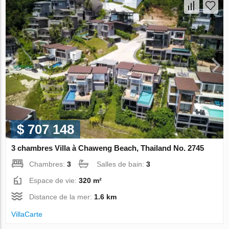
$ 707 148
3 chambres Villa à Chaweng Beach, Thailand No. 2745
Chambres:
3
Salles de bain:
3
Espace de vie:
320 m²
Distance de la mer:
1.6 km
VillaСarte