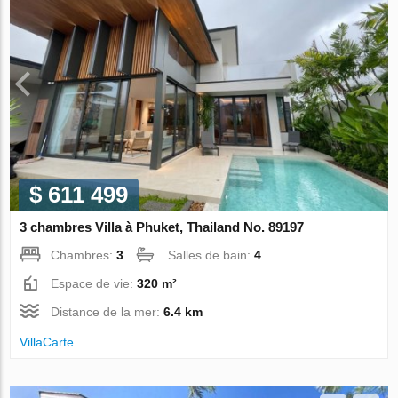
$ 611 499
3 chambres Villa à Phuket, Thailand No. 89197
Chambres:
3
Salles de bain:
4
Espace de vie:
320 m²
Distance de la mer:
6.4 km
VillaСarte