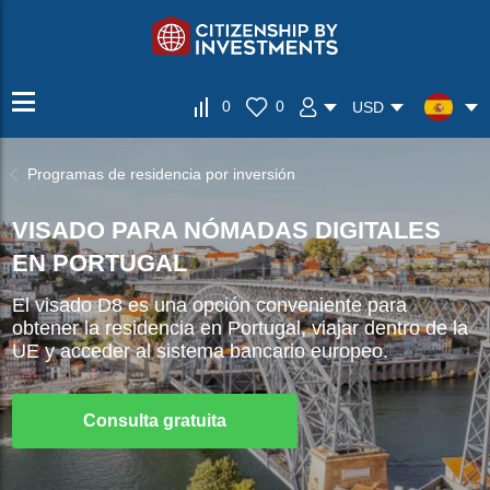
0
0
USD
Programas de residencia por inversión
VISADO PARA NÓMADAS DIGITALES
EN PORTUGAL
El visado D8 es una opción conveniente para
obtener la residencia en Portugal, viajar dentro de la
UE y acceder al sistema bancario europeo.
Consulta gratuita