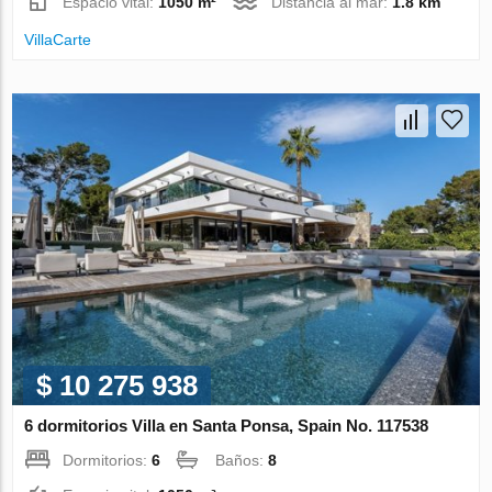
Espacio vital:
1050 m²
Distancia al mar:
1.8 km
VillaСarte
$ 10 275 938
6 dormitorios Villa en Santa Ponsa, Spain No. 117538
Dormitorios:
6
Baños:
8