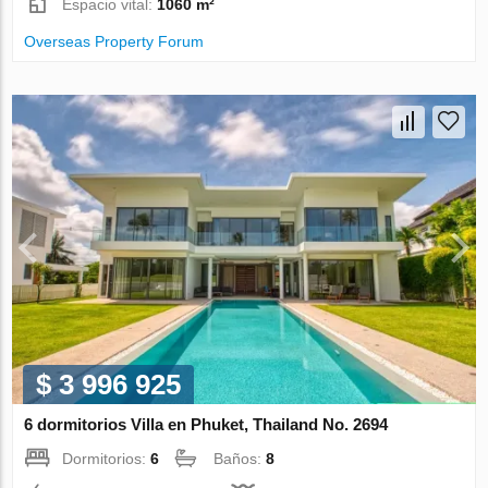
Espacio vital:
1060 m²
Overseas Property Forum
$ 3 996 925
6 dormitorios Villa en Phuket, Thailand No. 2694
Dormitorios:
6
Baños:
8