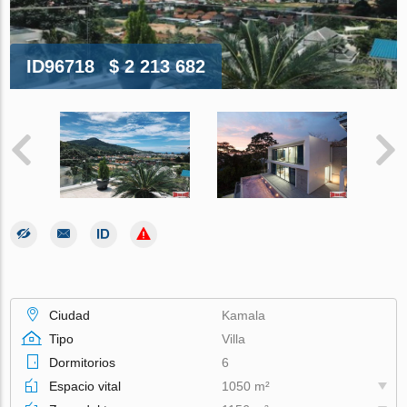
ID96718
$ 2 213 682
Ciudad
Kamala
Tipo
Villa
Dormitorios
6
Espacio vital
1050 m²