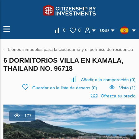
0
0
USD
Bienes inmuebles para la ciudadanía y el permiso de residencia
6 DORMITORIOS VILLA EN KAMALA,
THAILAND NO. 96718
Añadir a la comparación
(
0
)
Guardar en la lista de deseos
(
0
)
Visto (1)
Ofrezca su precio
177