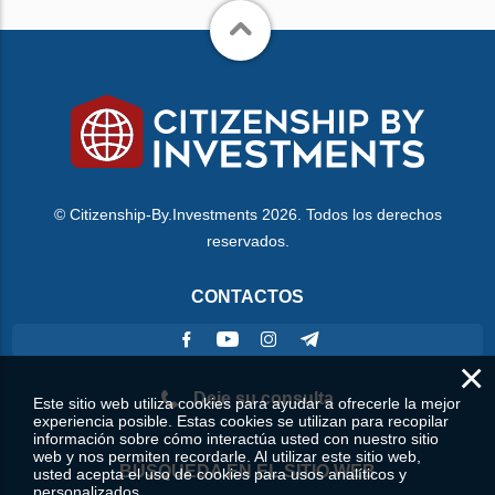
© Citizenship-By.Investments 2026. Todos los derechos
reservados.
CONTACTOS
×
Deje su consulta
Este sitio web utiliza cookies para ayudar a ofrecerle la mejor
experiencia posible. Estas cookies se utilizan para recopilar
información sobre cómo interactúa usted con nuestro sitio
web y nos permiten recordarle. Al utilizar este sitio web,
BÚSQUEDA EN EL SITIO WEB
usted acepta el uso de cookies para usos analíticos y
personalizados.