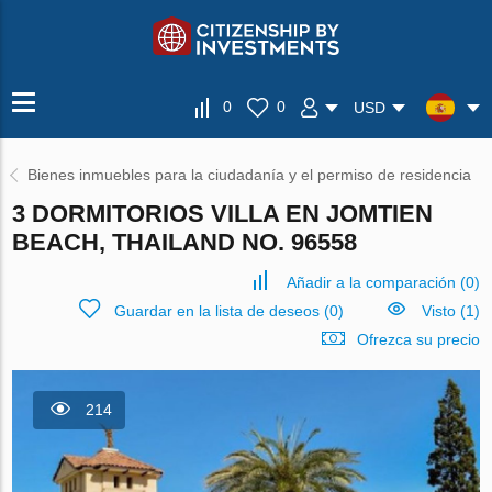
0
0
USD
Bienes inmuebles para la ciudadanía y el permiso de residencia
3 DORMITORIOS VILLA EN JOMTIEN
BEACH, THAILAND NO. 96558
Añadir a la comparación
(
0
)
Guardar en la lista de deseos
(
0
)
Visto (1)
Ofrezca su precio
214