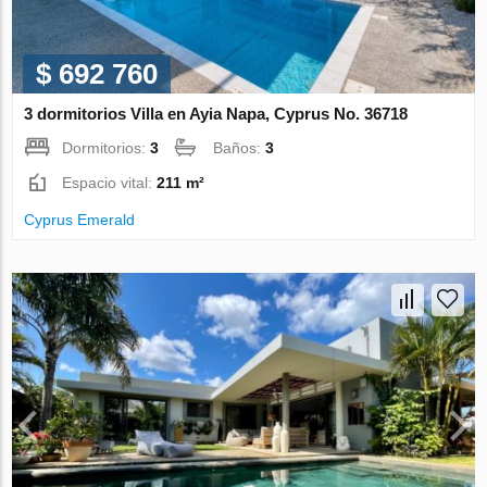
$ 692 760
3 dormitorios Villa en Ayia Napa, Cyprus No. 36718
Dormitorios:
3
Baños:
3
Espacio vital:
211 m²
Cyprus Emerald