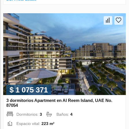
$ 1 075 371
3 dormitorios Apartment en Al Reem Island, UAE No.
87054
Dormitorios:
3
Baños:
4
Espacio vital:
223 m²