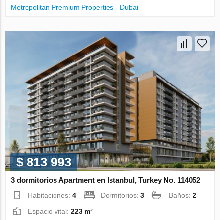
Metropolitan Premium Properties - Dubai
$ 813 993
3 dormitorios Apartment en Istanbul, Turkey No. 114052
Habitaciones:
4
Dormitorios:
3
Baños:
2
Espacio vital:
223 m²