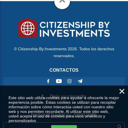
© Citizenship-By.Investments 2026. Todos los derechos
reservados.
CONTACTOS
×
Deje su consulta
Este sitio web utiliza cookies para ayudar a ofrecerle la mejor
experiencia posible. Estas cookies se utilizan para recopilar
información sobre cómo interactúa usted con nuestro sitio
web y nos permiten recordarle. Al utilizar este sitio web,
BÚSQUEDA EN EL SITIO WEB
usted acepta el uso de cookies para usos analíticos y
personalizados.