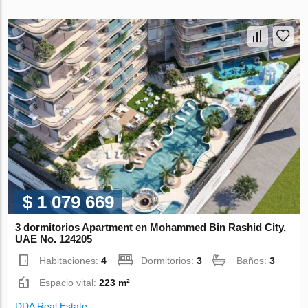
$ 1 079 669
3 dormitorios Apartment en Mohammed Bin Rashid City,
UAE No. 124205
Habitaciones:
4
Dormitorios:
3
Baños:
3
Espacio vital:
223 m²
DDA Real Estate