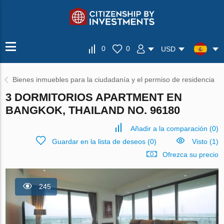
0
0
USD
Bienes inmuebles para la ciudadanía y el permiso de residencia
3 DORMITORIOS APARTMENT EN
BANGKOK, THAILAND NO. 96180
Añadir a la comparación
(
0
)
Guardar en la lista de deseos
(
0
)
Visto (1)
Ofrezca su precio
245