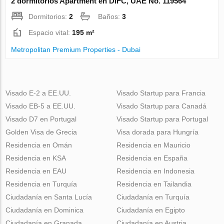
2 dormitorios Apartment en DIFC, UAE No. 119564
Dormitorios:
2
Baños:
3
Espacio vital:
195 m²
Metropolitan Premium Properties - Dubai
Visado E-2 a EE.UU.
Visado Startup para Francia
Visado EB-5 a EE.UU.
Visado Startup para Canadá
Visado D7 en Portugal
Visado Startup para Portugal
Golden Visa de Grecia
Visa dorada para Hungría
Residencia en Omán
Residencia en Mauricio
Residencia en KSA
Residencia en España
Residencia en EAU
Residencia en Indonesia
Residencia en Turquía
Residencia en Tailandia
Ciudadanía en Santa Lucía
Ciudadanía en Turquía
Ciudadanía en Dominica
Ciudadanía en Egipto
Ciudadanía en Granada
Ciudadanía en Austria