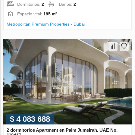
Dormitorios:
2
Baños:
2
Espacio vital:
195 m²
Metropolitan Premium Properties - Dubai
$ 4 083 688
2 dormitorios Apartment en Palm Jumeirah, UAE No.