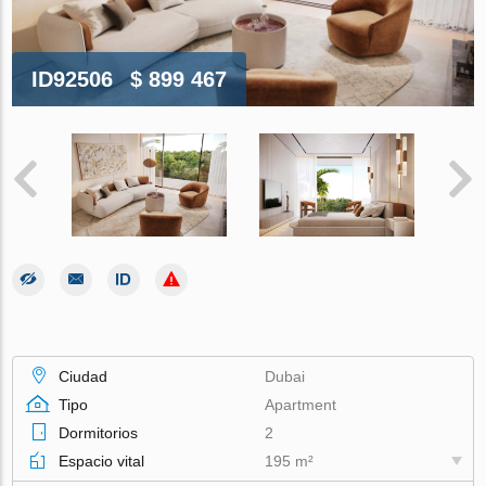
ID92506
$ 899 467
Ciudad
Dubai
Tipo
Apartment
Dormitorios
2
Espacio vital
195 m²