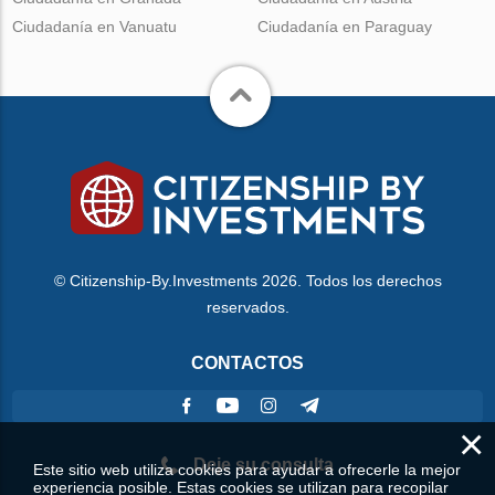
Ciudadanía en Vanuatu
Ciudadanía en Paraguay
© Citizenship-By.Investments 2026. Todos los derechos
reservados.
CONTACTOS
×
Deje su consulta
Este sitio web utiliza cookies para ayudar a ofrecerle la mejor
experiencia posible. Estas cookies se utilizan para recopilar