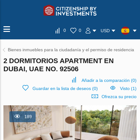
0
0
USD
Bienes inmuebles para la ciudadanía y el permiso de residencia
2 DORMITORIOS APARTMENT EN
DUBAI, UAE NO. 92506
Añadir a la comparación
(
0
)
Guardar en la lista de deseos
(
0
)
Visto (1)
Ofrezca su precio
189