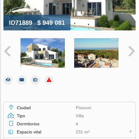
ID71889
$ 949 081
Ciudad
Pissouri
Tipo
Villa
Dormitorios
4
Espacio vital
231 m²