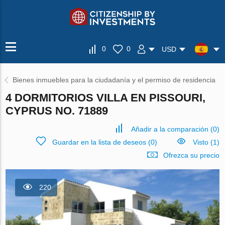
0
0
USD
Bienes inmuebles para la ciudadanía y el permiso de residencia
4 DORMITORIOS VILLA EN PISSOURI,
CYPRUS NO. 71889
Añadir a la comparación
(
0
)
Guardar en la lista de deseos
(
0
)
Visto (1)
Ofrezca su precio
220