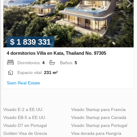
$ 1 839 331
4 dormitorios Villa en Kata, Thailand No. 97305
Dormitorios:
4
Baños:
5
Espacio vital:
231 m²
Siam Real Estate
Visado E-2 a EE.UU.
Visado Startup para Francia
Visado EB-5 a EE.UU.
Visado Startup para Canadá
Visado D7 en Portugal
Visado Startup para Portugal
Golden Visa de Grecia
Visa dorada para Hungría