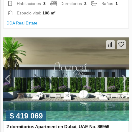
Habitaciones:
3
Dormitorios:
2
Baños:
1
Espacio vital:
108 m²
DDA Real Estate
$ 419 069
2 dormitorios Apartment en Dubai, UAE No. 86959