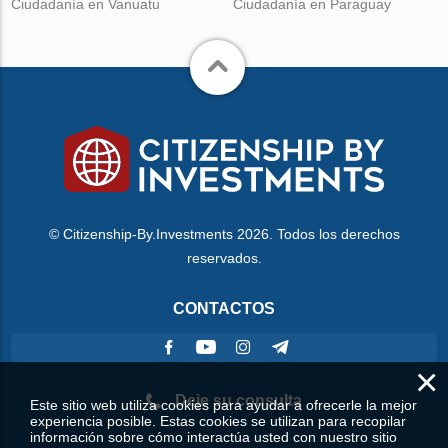
Ciudadanía en Vanuatu
Ciudadanía en Paraguay
© Citizenship-By.Investments 2026. Todos los derechos
reservados.
CONTACTOS
×
Deje su consulta
Este sitio web utiliza cookies para ayudar a ofrecerle la mejor
experiencia posible. Estas cookies se utilizan para recopilar
información sobre cómo interactúa usted con nuestro sitio