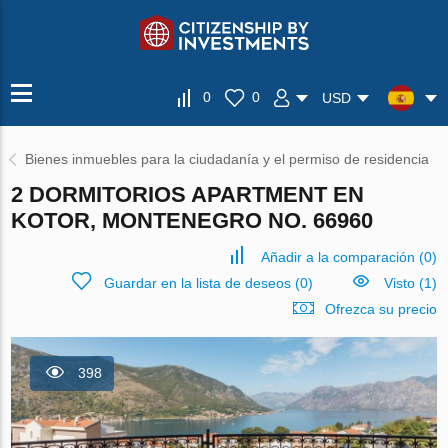
0
0
USD
Bienes inmuebles para la ciudadanía y el permiso de residencia
2 DORMITORIOS APARTMENT EN
KOTOR, MONTENEGRO NO. 66960
Añadir a la comparación
(
0
)
Guardar en la lista de deseos
(
0
)
Visto (1)
Ofrezca su precio
398