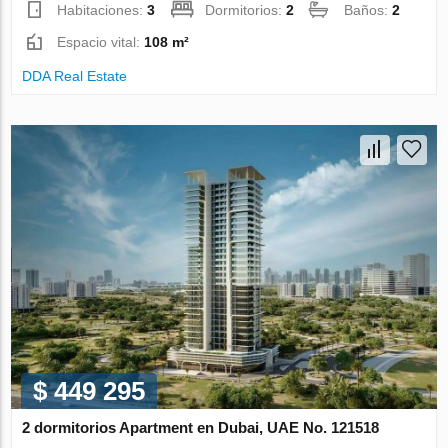
Habitaciones:
3
Dormitorios:
2
Baños:
2
Espacio vital:
108 m²
DDA Real Estate
$ 449 295
2 dormitorios Apartment en Dubai, UAE No. 121518