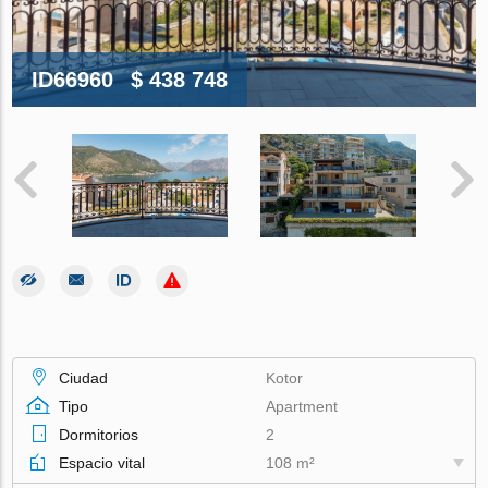
ID66960
$ 438 748
Ciudad
Kotor
Tipo
Apartment
Dormitorios
2
Espacio vital
108 m²