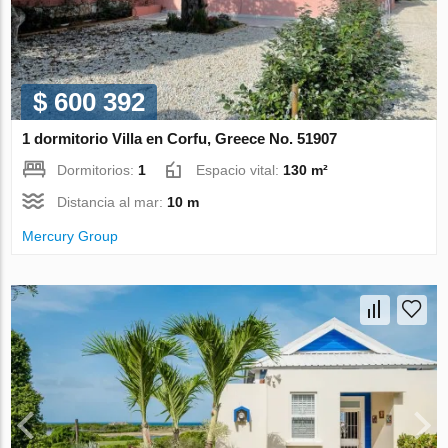
$ 600 392
1 dormitorio Villa en Corfu, Greece No. 51907
Dormitorios:
1
Espacio vital:
130 m²
Distancia al mar:
10 m
Mercury Group