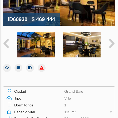
ID60930
$ 469 444
Ciudad
Grand Baie
Tipo
Villa
Dormitorios
1
Espacio vital
115 m²