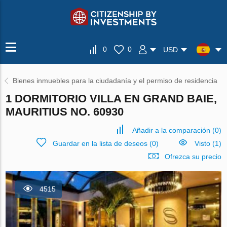
0
0
USD
Bienes inmuebles para la ciudadanía y el permiso de residencia
1 DORMITORIO VILLA EN GRAND BAIE,
MAURITIUS NO. 60930
Añadir a la comparación
(
0
)
Guardar en la lista de deseos
(
0
)
Visto (1)
Ofrezca su precio
4515