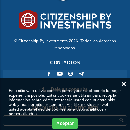
© Citizenship-By.Investments 2026. Todos los derechos
reservados.
CONTACTOS
×
Deje su consulta
Este sitio web utiliza cookies para ayudar a ofrecerle la mejor
experiencia posible. Estas cookies se utilizan para recopilar
información sobre cómo interactúa usted con nuestro sitio
web y nos permiten recordarle. Al utilizar este sitio web,
BÚSQUEDA EN EL SITIO WEB
usted acepta el uso de cookies para usos analíticos y
personalizados.
Aceptar