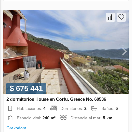
$ 675 441
2 dormitorios House en Corfu, Greece No. 60536
Habitaciones:
4
Dormitorios:
2
Baños:
5
Espacio vital:
240 m²
Distancia al mar:
5 km
Grekodom