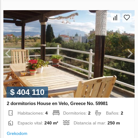
$ 404 110
2 dormitorios House en Velo, Greece No. 59981
Habitaciones:
4
Dormitorios:
2
Baños:
2
Espacio vital:
240 m²
Distancia al mar:
250 m
Grekodom