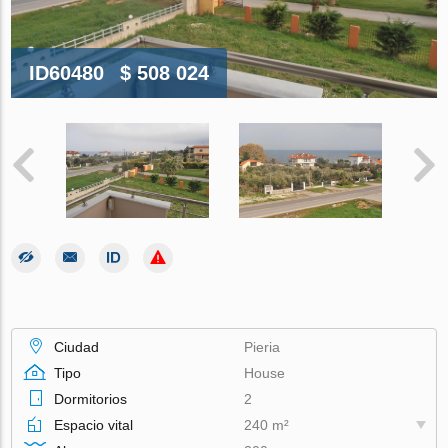
ID60480
$ 508 024
Ciudad
Pieria
Tipo
House
Dormitorios
2
Espacio vital
240 m²