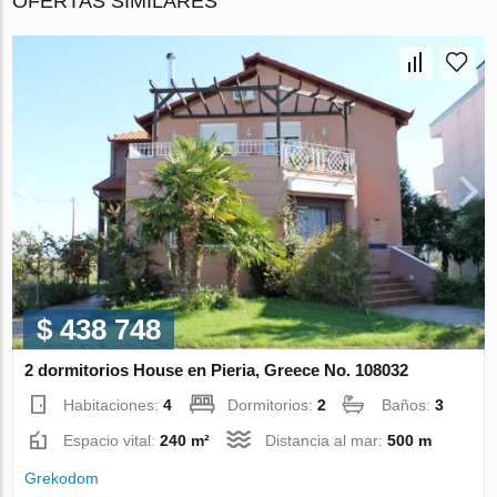
OFERTAS SIMILARES
$ 438 748
2 dormitorios House en Pieria, Greece No. 108032
Habitaciones:
4
Dormitorios:
2
Baños:
3
Espacio vital:
240 m²
Distancia al mar:
500 m
Grekodom