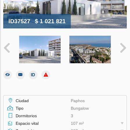
ID37527
$ 1 021 821
Ciudad
Paphos
Tipo
Bungalow
Dormitorios
3
Espacio vital
107 m²