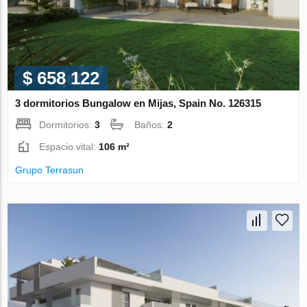
$ 658 122
3 dormitorios Bungalow en Mijas, Spain No. 126315
Dormitorios:
3
Baños:
2
Espacio vital:
106 m²
Grupo Terrasun