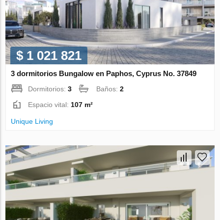
$ 1 021 821
3 dormitorios Bungalow en Paphos, Cyprus No. 37849
Dormitorios:
3
Baños:
2
Espacio vital:
107 m²
Unique Living