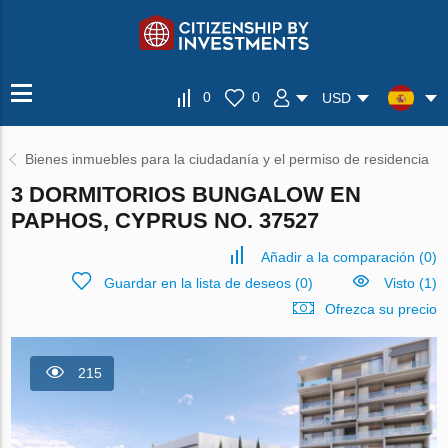
0
0
USD
Bienes inmuebles para la ciudadanía y el permiso de residencia
3 DORMITORIOS BUNGALOW EN
PAPHOS, CYPRUS NO. 37527
Añadir a la comparación
(
0
)
Guardar en la lista de deseos
(
0
)
Visto (1)
Ofrezca su precio
215