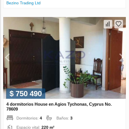
Bezino Trading Ltd
$ 750 490
4 dormitorios House en Agios Tychonas, Cyprus No.
78609
Dormitorios:
4
Baños:
3
Espacio vital:
220 m²