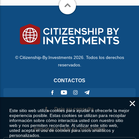
© Citizenship-By.Investments 2026. Todos los derechos
reservados.
CONTACTOS
×
Deje su consulta
Este sitio web utiliza cookies para ayudar a ofrecerle la mejor
experiencia posible. Estas cookies se utilizan para recopilar
información sobre cómo interactúa usted con nuestro sitio
web y nos permiten recordarle. Al utilizar este sitio web,
BÚSQUEDA EN EL SITIO WEB
usted acepta el uso de cookies para usos analíticos y
personalizados.