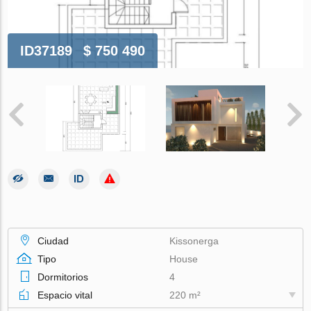
ID37189
$ 750 490
Ciudad
Kissonerga
Tipo
House
Dormitorios
4
Espacio vital
220 m²