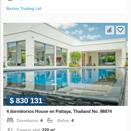
Bezino Trading Ltd
$ 830 131
4 dormitorios House en Pattaya, Thailand No. 96874
Dormitorios:
4
Baños:
4
Espacio vital:
220 m²