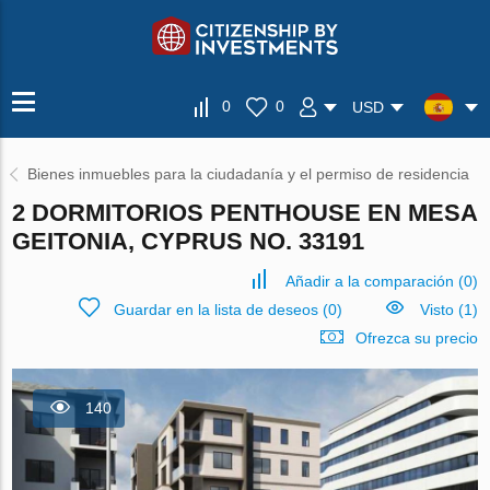
0
0
USD
Bienes inmuebles para la ciudadanía y el permiso de residencia
2 DORMITORIOS PENTHOUSE EN MESA
GEITONIA, CYPRUS NO. 33191
Añadir a la comparación
(
0
)
Guardar en la lista de deseos
(
0
)
Visto (1)
Ofrezca su precio
140