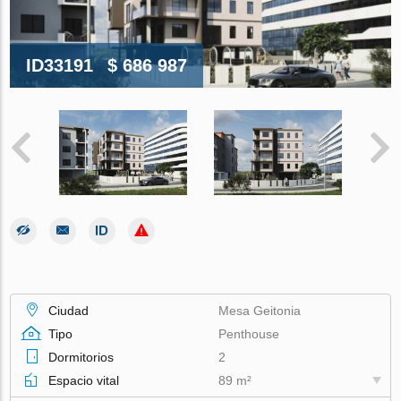
ID33191
$ 686 987
Ciudad
Mesa Geitonia
Tipo
Penthouse
Dormitorios
2
Espacio vital
89 m²