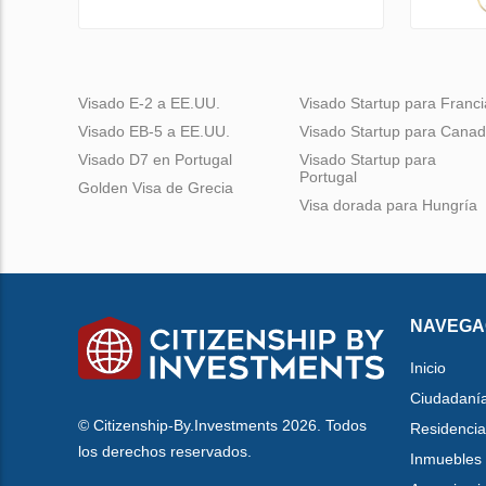
Visado E-2 a EE.UU.
Visado Startup para Franci
Visado EB-5 a EE.UU.
Visado Startup para Cana
Visado D7 en Portugal
Visado Startup para
Portugal
Golden Visa de Grecia
Visa dorada para Hungría
NAVEGA
Inicio
Ciudadaní
© Citizenship-By.Investments 2026. Todos
Residencia
los derechos reservados.
Inmuebles