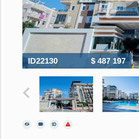
ID22130
$ 487 197