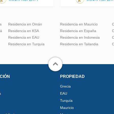
a
Residencia en Omán
Residencia en Mauricio
C
dá
Residencia en KSA
Residencia en España
C
Residencia en EAU
Residencia en Indonesia
C
Residencia en Turquía
Residencia en Tailandia
C
CIÓN
PROPIEDAD
Grecia
a
EAU
Turquía
Mauricio