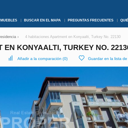
NMUEBLES
BUSCAR EN EL MAPA
PREGUNTAS FRECUENTES
QUI
residencia
›
4 habitaciones Apartment en Konyaalti, Turkey No. 22130
 EN KONYAALTI, TURKEY NO. 2213
Añadir a la comparación
(
0
)
Guardar en la lista d