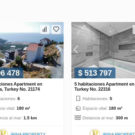
96 478
$ 513 797
ciones Apartment en
5 habitaciones Apartment en
, Turkey No. 21174
Turkey No. 22316
taciones:
6
Habitaciones:
5
io vital:
180 m²
Espacio vital:
180 m²
ancia al mar:
1.5 km
Distancia al mar:
300 m
IRINA PROPERTY
IRINA PROPER