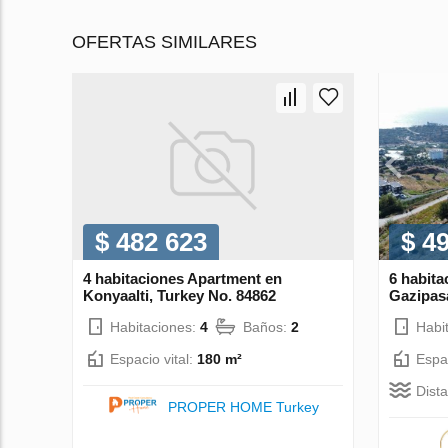
OFERTAS SIMILARES
$ 482 623
$ 4
4 habitaciones Apartment en
6 habita
Konyaalti, Turkey No. 84862
Gazipasa
Habitaciones:
4
Baños:
2
Habi
Espacio vital:
180 m²
Espac
Dist
PROPER HOME Turkey