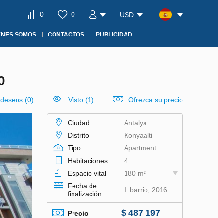
0
0
USD
ÉNES SOMOS
CONTACTOS
PUBLICIDAD
0
e deseos
(
0
)
Visto (1)
Ofrezca su precio
Ciudad
Antalya
Distrito
Konyaalti
Tipo
Apartment
Habitaciones
4
Espacio vital
180 m²
Fecha de
II barrio, 2016
finalización
$ 487 197
Precio