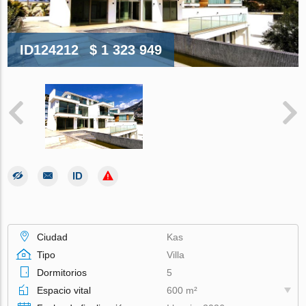
ID124212
$ 1 323 949
Ciudad
Kas
Tipo
Villa
Dormitorios
5
Espacio vital
600 m²