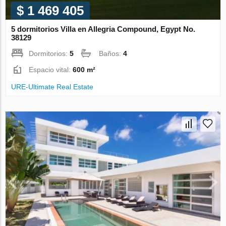
$ 1 469 405
5 dormitorios Villa en Allegria Compound, Egypt No.
38129
Dormitorios:
5
Baños:
4
Espacio vital:
600 m²
URE-Ultimate Real Estate