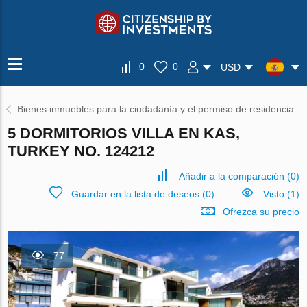
0
0
USD
Bienes inmuebles para la ciudadanía y el permiso de residencia
5 DORMITORIOS VILLA EN KAS,
TURKEY NO. 124212
Añadir a la comparación
(
0
)
Guardar en la lista de deseos
(
0
)
Visto (1)
Ofrezca su precio
77