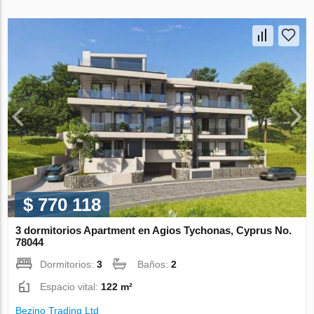
$ 770 118
3 dormitorios Apartment en Agios Tychonas, Cyprus No.
78044
Dormitorios:
3
Baños:
2
Espacio vital:
122 m²
Bezino Trading Ltd