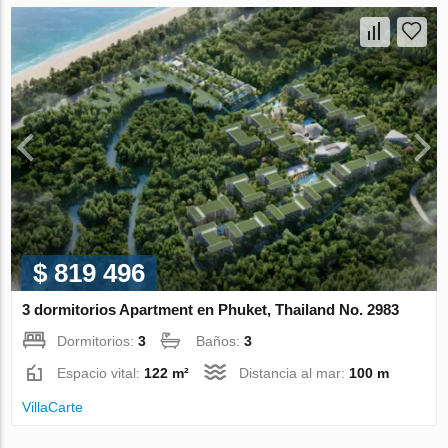
$ 819 496
3 dormitorios Apartment en Phuket, Thailand No. 2983
Dormitorios:
3
Baños:
3
Espacio vital:
122 m²
Distancia al mar:
100 m
VillaСarte