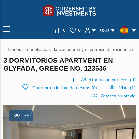
0
0
USD
Bienes inmuebles para la ciudadanía y el permiso de residencia
3 DORMITORIOS APARTMENT EN
GLYFADA, GREECE NO. 123636
Añadir a la comparación
(
0
)
Guardar en la lista de deseos
(
0
)
Visto (1)
Ofrezca su precio
65