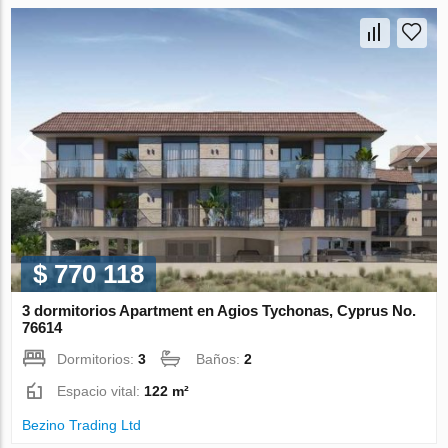
$ 770 118
3 dormitorios Apartment en Agios Tychonas, Cyprus No.
76614
Dormitorios:
3
Baños:
2
Espacio vital:
122 m²
Bezino Trading Ltd