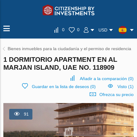
0
0
USD
Bienes inmuebles para la ciudadanía y el permiso de residencia
1 DORMITORIO APARTMENT EN AL
MARJAN ISLAND, UAE NO. 118909
Añadir a la comparación
(
0
)
Guardar en la lista de deseos
(
0
)
Visto (1)
Ofrezca su precio
91