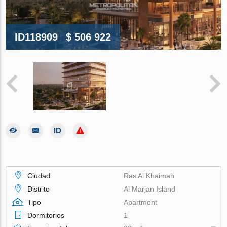
ID118909
$ 506 922
Ciudad
Ras Al Khaimah
Distrito
Al Marjan Island
Tipo
Apartment
Dormitorios
1