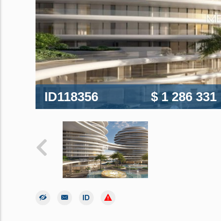
ID118356
$ 1 286 331