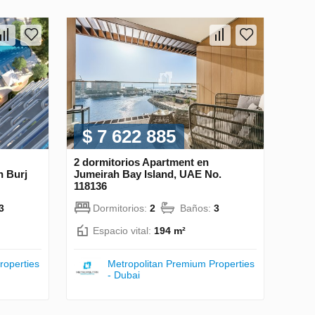
$ 7 622 885
2 dormitorios Apartment en
 Burj
Jumeirah Bay Island, UAE No.
118136
3
Dormitorios:
2
Baños:
3
Espacio vital:
194 m²
roperties
Metropolitan Premium Properties
- Dubai