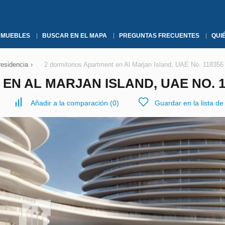
NMUEBLES
BUSCAR EN EL MAPA
PREGUNTAS FRECUENTES
QUI
residencia
›
2 dormitorios Apartment en Al Marjan Island, UAE No. 118356
EN AL MARJAN ISLAND, UAE NO. 1
Añadir a la comparación
(
0
)
Guardar en la lista d