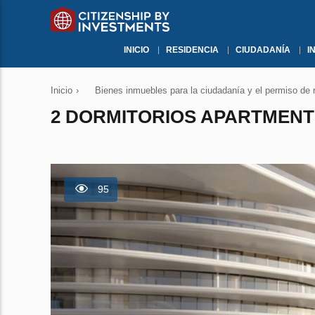
INICIO
RESIDENCIA
CIUDADANÍA
I
Inicio
›
Bienes inmuebles para la ciudadanía y el permiso de 
2 DORMITORIOS APARTMENT 
95