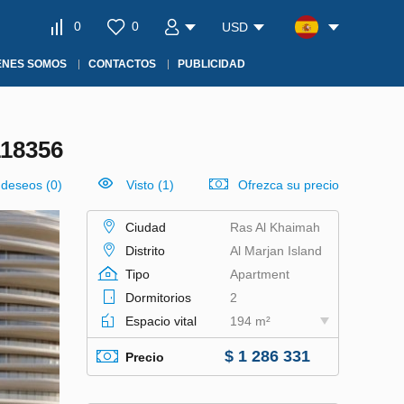
0
0
USD
ÉNES SOMOS
CONTACTOS
PUBLICIDAD
18356
e deseos
(
0
)
Visto (1)
Ofrezca su precio
Ciudad
Ras Al Khaimah
Distrito
Al Marjan Island
Tipo
Apartment
Dormitorios
2
Espacio vital
194 m²
$ 1 286 331
Precio