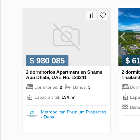
$ 980 085
$ 6
2 dormitorios Apartment en Shams
2 dormit
Abu Dhabi, UAE No. 120241
Thailand
Dormitorios:
2
Baños:
3
Dorm
Espacio vital:
194 m²
Espac
Dist
Metropolitan Premium Properties
- Dubai