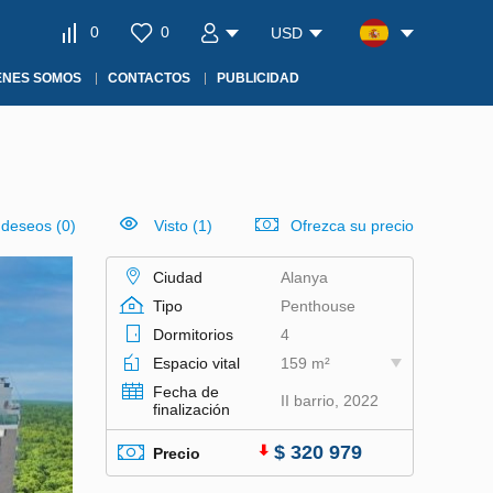
0
0
USD
ÉNES SOMOS
CONTACTOS
PUBLICIDAD
e deseos
(
0
)
Visto (1)
Ofrezca su precio
Ciudad
Alanya
Tipo
Penthouse
Dormitorios
4
Espacio vital
159 m²
Fecha de
II barrio, 2022
finalización
$ 320 979
Precio