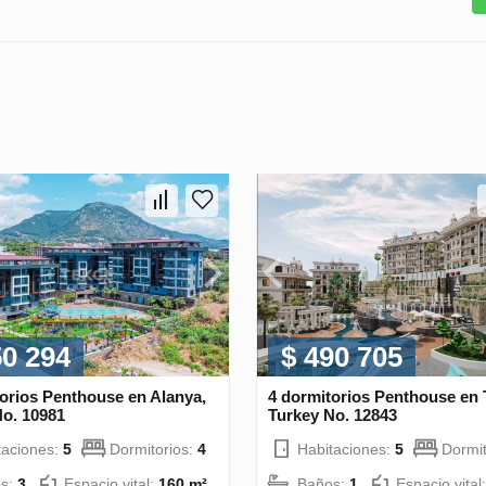
50 294
$ 490 705
orios Penthouse en Alanya,
4 dormitorios Penthouse en T
No. 10981
Turkey No. 12843
taciones:
5
Dormitorios:
4
Habitaciones:
5
Dormit
s:
3
Espacio vital:
160 m²
Baños:
1
Espacio vital