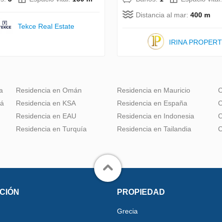
Distancia al mar:
400 m
Tekce Real Estate
IRINA PROPER
a
Residencia en Omán
Residencia en Mauricio
C
dá
Residencia en KSA
Residencia en España
C
Residencia en EAU
Residencia en Indonesia
C
Residencia en Turquía
Residencia en Tailandia
C
CIÓN
PROPIEDAD
Grecia