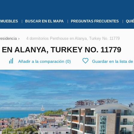
NMUEBLES
BUSCAR EN EL MAPA
PREGUNTAS FRECUENTES
QUI
residencia
›
4 dormitorios Penthouse en Alanya, Turkey No. 11779
EN ALANYA, TURKEY NO. 11779
Añadir a la comparación
(
0
)
Guardar en la lista d