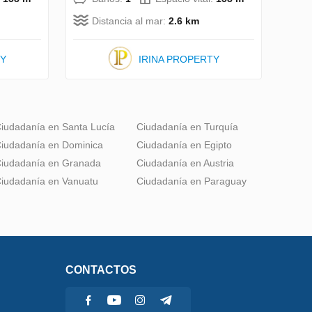
Distancia al mar:
2.6 km
TY
IRINA PROPERTY
iudadanía en Santa Lucía
Ciudadanía en Turquía
iudadanía en Dominica
Ciudadanía en Egipto
iudadanía en Granada
Ciudadanía en Austria
iudadanía en Vanuatu
Ciudadanía en Paraguay
CONTACTOS