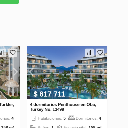
$ 617 711
urkler,
4 dormitorios Penthouse en Oba,
Turkey No. 13499
orios:
4
Habitaciones:
5
Dormitorios:
4
:
158 m²
Baños:
1
Espacio vital:
158 m²