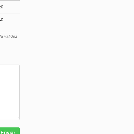
20
40
a validez
Enviar