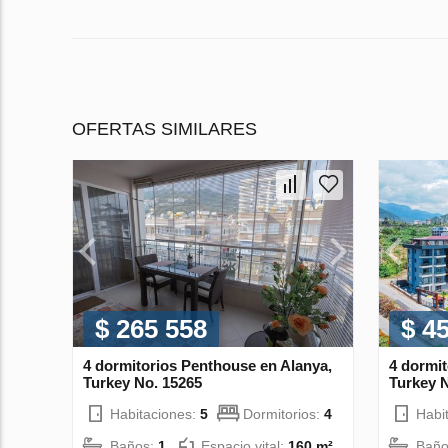
OFERTAS SIMILARES
$ 265 558
$ 4
4 dormitorios Penthouse en Alanya,
4 dormit
Turkey No. 15265
Turkey 
Habitaciones:
5
Dormitorios:
4
Habi
Baños:
1
Espacio vital:
160 m²
Baño