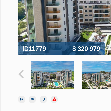
ID11779
$ 320 979