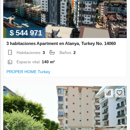
$ 544 971
3 habitaciones Apartment en Alanya, Turkey No. 14060
Habitaciones:
3
Baños:
2
Espacio vital:
140 m²
PROPER HOME Turkey