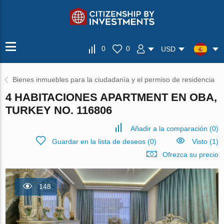
0
0
USD
Bienes inmuebles para la ciudadanía y el permiso de residencia
4 HABITACIONES APARTMENT EN OBA,
TURKEY NO. 116806
Añadir a la comparación
(
0
)
Guardar en la lista de deseos
(
0
)
Visto (1)
Ofrezca su precio
148