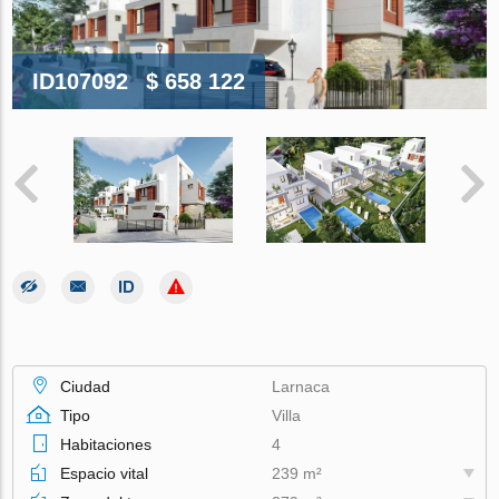
ID107092
$ 658 122
Ciudad
Larnaca
Tipo
Villa
Habitaciones
4
Espacio vital
239 m²