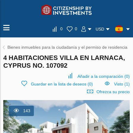
0
0
USD
Bienes inmuebles para la ciudadanía y el permiso de residencia
4 HABITACIONES VILLA EN LARNACA,
CYPRUS NO. 107092
Añadir a la comparación
(
0
)
Guardar en la lista de deseos
(
0
)
Visto (1)
Ofrezca su precio
143