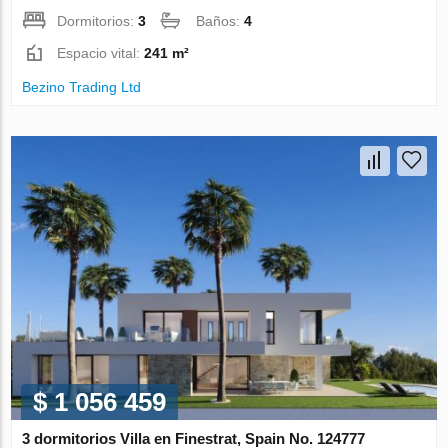
Dormitorios:
3
Baños:
4
Espacio vital:
241 m²
Bezino Trading Ltd
$ 1 056 459
3 dormitorios Villa en Finestrat, Spain No. 124777