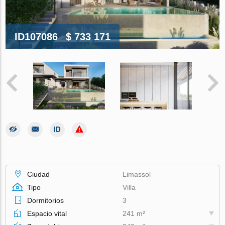
ID107086
$ 733 171
Ciudad
Limassol
Tipo
Villa
Dormitorios
3
Espacio vital
241 m²