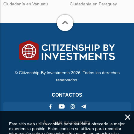
Ciudadanía en Vanuatu
Ciudadanía en Paraguay
© Citizenship-By.Investments 2026. Todos los derechos
reservados.
CONTACTOS
×
Deje su consulta
Este sitio web utiliza cookies para ayudar a ofrecerle la mejor
experiencia posible. Estas cookies se utilizan para recopilar
información sobre cómo interactúa usted con nuestro sitio