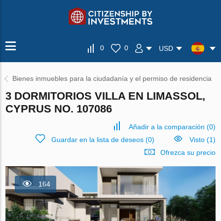
0
0
USD
Bienes inmuebles para la ciudadanía y el permiso de residencia
3 DORMITORIOS VILLA EN LIMASSOL,
CYPRUS NO. 107086
Añadir a la comparación
(
0
)
Guardar en la lista de deseos
(
0
)
Visto (1)
Ofrezca su precio
164