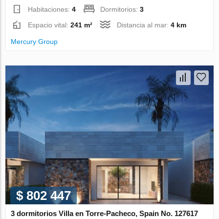
Habitaciones:
4
Dormitorios:
3
Espacio vital:
241 m²
Distancia al mar:
4 km
Mercury Group
$ 802 447
3 dormitorios Villa en Torre-Pacheco, Spain No. 127617