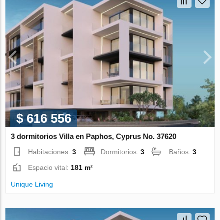
$ 616 556
3 dormitorios Villa en Paphos, Cyprus No. 37620
Habitaciones:
3
Dormitorios:
3
Baños:
3
Espacio vital:
181 m²
Unique Living