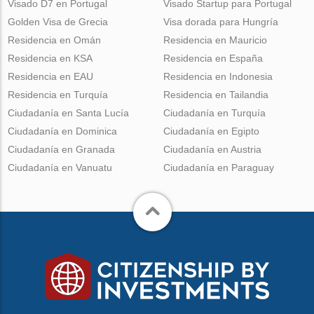
Visado D7 en Portugal
Visado Startup para Portugal
Golden Visa de Grecia
Visa dorada para Hungría
Residencia en Omán
Residencia en Mauricio
Residencia en KSA
Residencia en España
Residencia en EAU
Residencia en Indonesia
Residencia en Turquía
Residencia en Tailandia
Ciudadanía en Santa Lucía
Ciudadanía en Turquía
Ciudadanía en Dominica
Ciudadanía en Egipto
Ciudadanía en Granada
Ciudadanía en Austria
Ciudadanía en Vanuatu
Ciudadanía en Paraguay