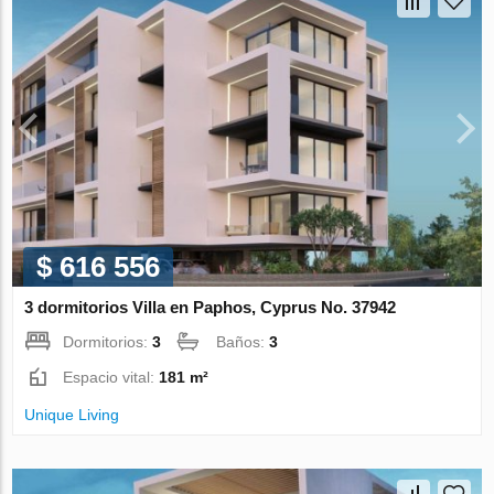
$ 616 556
3 dormitorios Villa en Paphos, Cyprus No. 37942
Dormitorios:
3
Baños:
3
Espacio vital:
181 m²
Unique Living