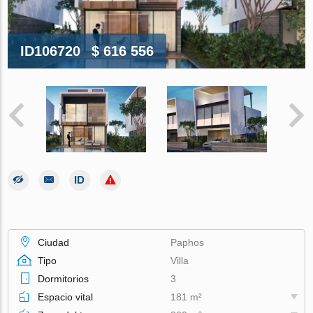
ID106720
$ 616 556
Ciudad
Paphos
Tipo
Villa
Dormitorios
3
Espacio vital
181 m²