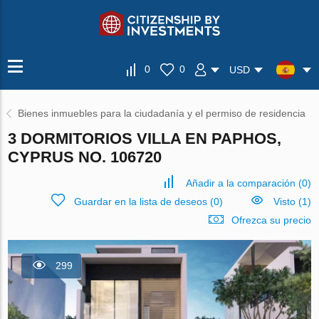
0
0
USD
Bienes inmuebles para la ciudadanía y el permiso de residencia
3 DORMITORIOS VILLA EN PAPHOS,
CYPRUS NO. 106720
Añadir a la comparación
(
0
)
Guardar en la lista de deseos
(
0
)
Visto (1)
Ofrezca su precio
299