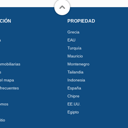
CIÓN
PROPIEDAD
Grecia
a
EAU
Turquía
Mauricio
nmobiliarias
Montenegro
s
Tailandia
el mapa
Indonesia
frecuentes
España
Chipre
omos
EE.UU.
Egipto
tio