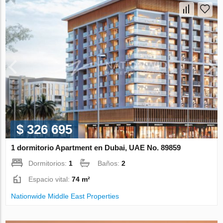
$ 326 695
1 dormitorio Apartment en Dubai, UAE No. 89859
Dormitorios:
1
Baños:
2
Espacio vital:
74 m²
Nationwide Middle East Properties