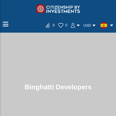
0
0
USD
Binghatti Developers