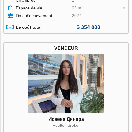
Chambres
1
Espace de vie
63 m²
Date d'achèvement
2027
$ 354 000
Le coût total
VENDEUR
Исаева Динара
Realtor-Broker