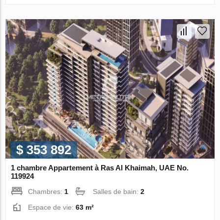
$ 353 892
1 chambre Appartement à Ras Al Khaimah, UAE No.
119924
Chambres:
1
Salles de bain:
2
Espace de vie:
63 m²