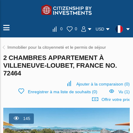
0
0
USD
Immobilier pour la citoyenneté et le permis de séjour
2 CHAMBRES APPARTEMENT À
VILLENEUVE-LOUBET, FRANCE NO.
72464
Ajouter à la comparaison
(
0
)
Enregistrer à ma liste de souhaits
(
0
)
Vu (1)
Offrir votre prix
145