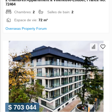
72464
Chambres:
2
Salles de bain:
2
Espace de vie:
72 m²
Overseas Property Forum
$ 703 044