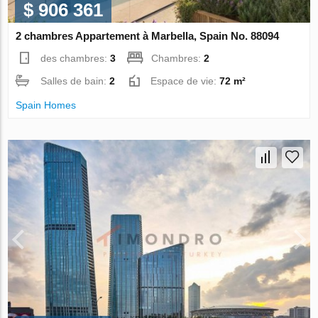
$ 906 361
2 chambres Appartement à Marbella, Spain No. 88094
des chambres:
3
Chambres:
2
Salles de bain:
2
Espace de vie:
72 m²
Spain Homes