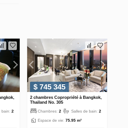
$ 745 345
angkok,
2 chambres Copropriété à Bangkok,
Thailand No. 305
e bain:
2
Chambres:
2
Salles de bain:
2
Espace de vie:
75.95 m²