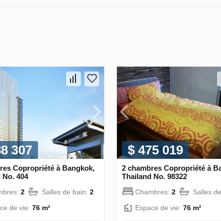
88 307
$ 475 019
res Copropriété à Bangkok,
2 chambres Copropriété à B
 No. 404
Thailand No. 98322
mbres:
2
Salles de bain:
2
Chambres:
2
Salles d
ce de vie:
76 m²
Espace de vie:
76 m²