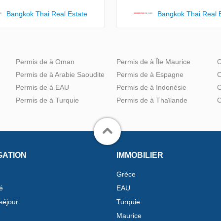
Bangkok Thai Real Estate
Bangkok Thai Real 
Permis de à Oman
Permis de à Île Maurice
C
Permis de à Arabie Saoudite
Permis de à Espagne
C
Permis de à EAU
Permis de à Indonésie
C
Permis de à Turquie
Permis de à Thaïlande
C
GATION
IMMOBILIER
Grèce
é
EAU
séjour
Turquie
Maurice