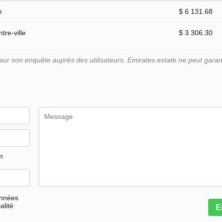
e
$ 6 131.68
tre-ville
$ 3 306.30
r son enquête auprès des utilisateurs. Emirates.estate ne peut garant
m
onnées
alité
E