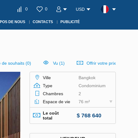
0
0
USD
POS DE NOUS
CONTACTS
PUBLICITÉ
e de souhaits
(
0
)
Vu (1)
Offrir votre prix
Ville
Bangkok
Type
Condominium
Chambres
2
Espace de vie
76 m²
Le coût
$ 768 640
total