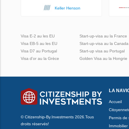
Keller Henson
Visa E-2 au les EU
Start-up-visa au la France
Visa EB-5 au les EU
Start-up-visa au la Canada
Visa D7 au Portugal
Start-up visa au Portugal
Visa d'or au la Grèce
Golden Visa au la Hongrie
LA NAVI
Accueil
Citoyennet
© Citizenship-By.Investments 2026.Tous
Permis de 
droits réservés!
Immobilier