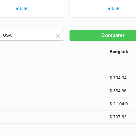
Détails
Détails
Comparer
Bangkok
$ 704.34
$ 354.36
$ 2 104.01
$ 737.83