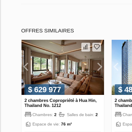
OFFRES SIMILAIRES
$ 629 977
$ 4
2 chambres Copropriété à Hua Hin,
2 chamb
Thailand No. 1212
Thailand
Chambres:
2
Salles de bain:
2
Cha
Espace de vie:
76 m²
Espa