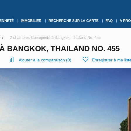
YENNETÉ
IMMOBILIER
RECHERCHE SUR LA CARTE
FAQ
A PRO
r
›
2 chambres Copropriété à Bangkok, Thailand No. 455
À BANGKOK, THAILAND NO. 455
Ajouter à la comparaison
(
0
)
Enregistrer à ma list