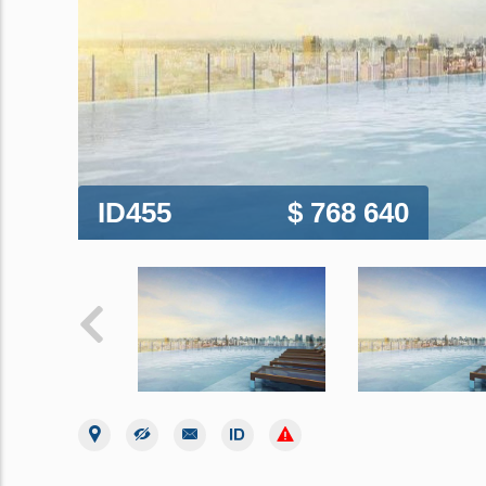
ID455
$ 768 640