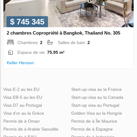
$ 745 345
2 chambres Copropriété à Bangkok, Thailand No. 305
Chambres:
2
Salles de bain:
2
Espace de vie:
75.95 m²
Keller Henson
Visa E-2 au les EU
Start-up-visa au la France
Visa EB-5 au les EU
Start-up-visa au la Canada
Visa D7 au Portugal
Start-up visa au Portugal
Visa d'or au la Grèce
Golden Visa au la Hongrie
Permis de à Oman
Permis de à Île Maurice
Permis de à Arabie Saoudite
Permis de à Espagne
Permis de à EAU
Permis de à Indonésie