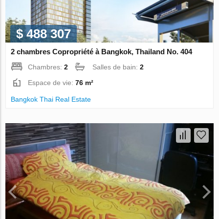
$ 488 307
2 chambres Copropriété à Bangkok, Thailand No. 404
Chambres:
2
Salles de bain:
2
Espace de vie:
76 m²
Bangkok Thai Real Estate