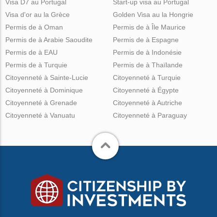
Visa D7 au Portugal
Start-up visa au Portugal
Visa d'or au la Grèce
Golden Visa au la Hongrie
Permis de à Oman
Permis de à Île Maurice
Permis de à Arabie Saoudite
Permis de à Espagne
Permis de à EAU
Permis de à Indonésie
Permis de à Turquie
Permis de à Thaïlande
Citoyenneté à Sainte-Lucie
Citoyenneté à Turquie
Citoyenneté à Dominique
Citoyenneté à Égypte
Citoyenneté à Grenade
Citoyenneté à Autriche
Citoyenneté à Vanuatu
Citoyenneté à Paraguay