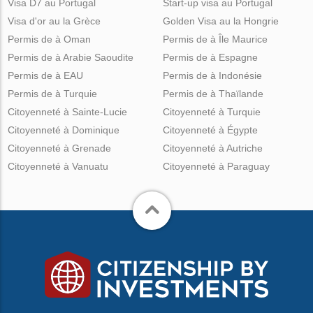
Visa D7 au Portugal
Start-up visa au Portugal
Visa d'or au la Grèce
Golden Visa au la Hongrie
Permis de à Oman
Permis de à Île Maurice
Permis de à Arabie Saoudite
Permis de à Espagne
Permis de à EAU
Permis de à Indonésie
Permis de à Turquie
Permis de à Thaïlande
Citoyenneté à Sainte-Lucie
Citoyenneté à Turquie
Citoyenneté à Dominique
Citoyenneté à Égypte
Citoyenneté à Grenade
Citoyenneté à Autriche
Citoyenneté à Vanuatu
Citoyenneté à Paraguay