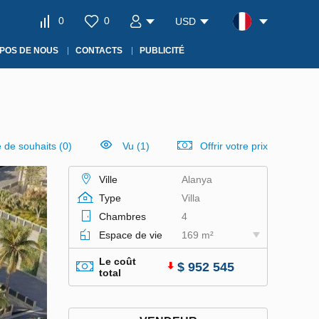
0
0
USD
POS DE NOUS
CONTACTS
PUBLICITÉ
e de souhaits
(
0
)
Vu (1)
Offrir votre prix
Ville
Alanya
Type
Villa
Chambres
4
Espace de vie
169 m²
Le coût
$ 952 545
total