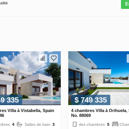
alité
E
49 335
$ 749 335
es Villa à Vistabella, Spain
4 chambres Villa à Orihuela,
46
No. 88069
mbres:
4
Salles de bain:
3
des chambres:
5
Cham