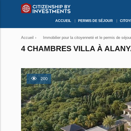
ACCUEIL
PERMIS DE SÉJOUR
CITO
Accueil
›
Immobilier pour la citoyenneté et le permis de séjou
4 CHAMBRES VILLA À ALANYA
200