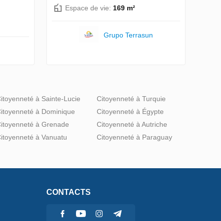
Espace de vie:
169 m²
Grupo Terrasun
itoyenneté à Sainte-Lucie
Citoyenneté à Turquie
itoyenneté à Dominique
Citoyenneté à Égypte
itoyenneté à Grenade
Citoyenneté à Autriche
itoyenneté à Vanuatu
Citoyenneté à Paraguay
CONTACTS