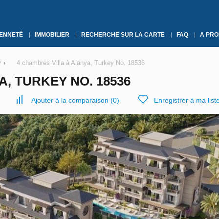
YENNETÉ
IMMOBILIER
RECHERCHE SUR LA CARTE
FAQ
A PRO
r
›
4 chambres Villa à Alanya, Turkey No. 18536
, TURKEY NO. 18536
Ajouter à la comparaison
(
0
)
Enregistrer à ma list