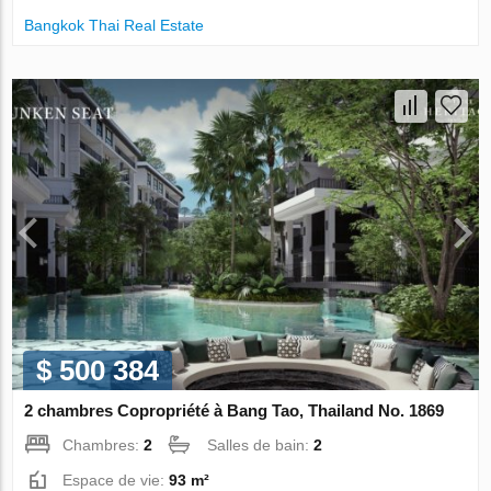
Bangkok Thai Real Estate
$ 500 384
2 chambres Copropriété à Bang Tao, Thailand No. 1869
Chambres:
2
Salles de bain:
2
Espace de vie:
93 m²