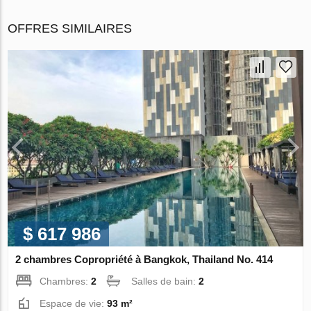
OFFRES SIMILAIRES
$ 617 986
2 chambres Copropriété à Bangkok, Thailand No. 414
Chambres:
2
Salles de bain:
2
Espace de vie:
93 m²