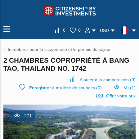
0
0
USD
Immobilier pour la citoyenneté et le permis de séjour
2 CHAMBRES COPROPRIÉTÉ À BANG
TAO, THAILAND NO. 1742
Ajouter à la comparaison
(
0
)
Enregistrer à ma liste de souhaits
(
0
)
Vu (1)
Offrir votre prix
271