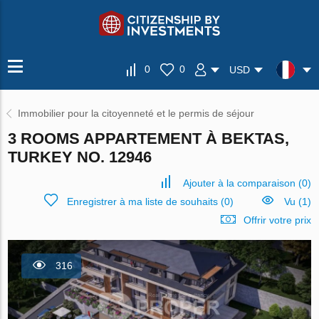
0
0
USD
Immobilier pour la citoyenneté et le permis de séjour
3 ROOMS APPARTEMENT À BEKTAS,
TURKEY NO. 12946
Ajouter à la comparaison
(
0
)
Enregistrer à ma liste de souhaits
(
0
)
Vu (1)
Offrir votre prix
316