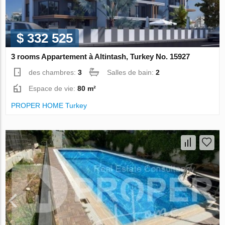
$ 332 525
3 rooms Appartement à Altintash, Turkey No. 15927
des chambres:
3
Salles de bain:
2
Espace de vie:
80 m²
PROPER HOME Turkey