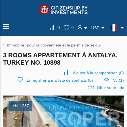
0
0
USD
Immobilier pour la citoyenneté et le permis de séjour
3 ROOMS APPARTEMENT À ANTALYA,
TURKEY NO. 10898
Ajouter à la comparaison
(
0
)
Enregistrer à ma liste de souhaits
(
0
)
Vu (1)
Offrir votre prix
287