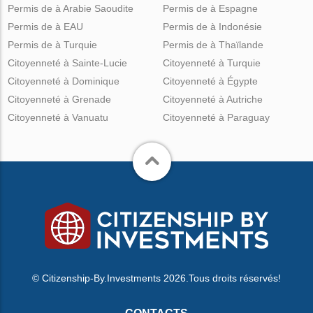
Permis de à Arabie Saoudite
Permis de à Espagne
Permis de à EAU
Permis de à Indonésie
Permis de à Turquie
Permis de à Thaïlande
Citoyenneté à Sainte-Lucie
Citoyenneté à Turquie
Citoyenneté à Dominique
Citoyenneté à Égypte
Citoyenneté à Grenade
Citoyenneté à Autriche
Citoyenneté à Vanuatu
Citoyenneté à Paraguay
© Citizenship-By.Investments 2026.Tous droits réservés!