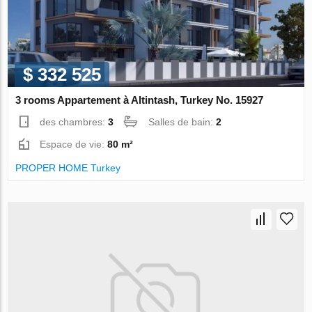
$ 332 525
3 rooms Appartement à Altintash, Turkey No. 15927
des chambres:
3
Salles de bain:
2
Espace de vie:
80 m²
PROPER HOME Turkey