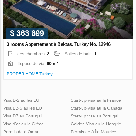
$ 363 699
3 rooms Appartement à Bektas, Turkey No. 12946
des chambres:
3
Salles de bain:
1
Espace de vie:
80 m²
PROPER HOME Turkey
Visa E-2 au les EU
Start-up-visa au la France
Visa EB-5 au les EU
Start-up-visa au la Canada
Visa D7 au Portugal
Start-up visa au Portugal
Visa d'or au la Grèce
Golden Visa au la Hongrie
Permis de à Oman
Permis de à Île Maurice