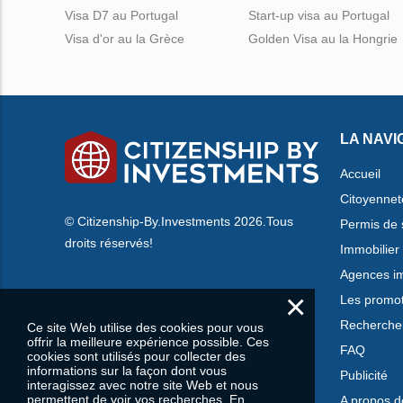
Visa D7 au Portugal
Start-up visa au Portugal
Visa d'or au la Grèce
Golden Visa au la Hongrie
LA NAVI
Accueil
Citoyennet
© Citizenship-By.Investments 2026.Tous
Permis de 
droits réservés!
Immobilier
Agences im
×
Les promo
Rechercher
Ce site Web utilise des cookies pour vous
offrir la meilleure expérience possible. Ces
FAQ
cookies sont utilisés pour collecter des
informations sur la façon dont vous
Publicité
interagissez avec notre site Web et nous
permettent de voir vos recherches. En
A propos d