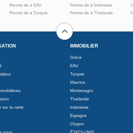
Permis de à EAU
Permis de à Indonésie
C
Permis de à Turquie
Permis de à Thaïlande
C
GATION
IMMOBILIER
Grèce
é
EAU
séjour
Turquie
Maurice
mobilières
Montenegro
teurs
Thaïlande
 sur la carte
Indonésie
Espagne
Chypre
e nous
ÉTATS-UNIS