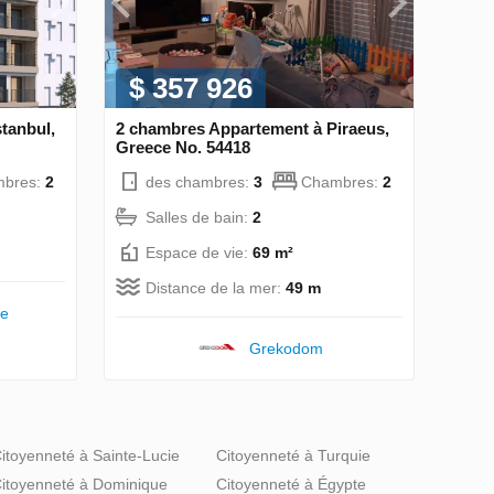
$ 357 926
tanbul,
2 chambres Appartement à Piraeus,
Greece No. 54418
bres:
2
des chambres:
3
Chambres:
2
Salles de bain:
2
Espace de vie:
69 m²
Distance de la mer:
49 m
te
Grekodom
itoyenneté à Sainte-Lucie
Citoyenneté à Turquie
itoyenneté à Dominique
Citoyenneté à Égypte