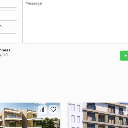
m
onnées
alité
E