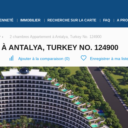
YENNETÉ
IMMOBILIER
RECHERCHE SUR LA CARTE
FAQ
A PRO
r
›
2 chambres Appartement à Antalya, Turkey No. 124900
 ANTALYA, TURKEY NO. 124900
Ajouter à la comparaison
(
0
)
Enregistrer à ma list