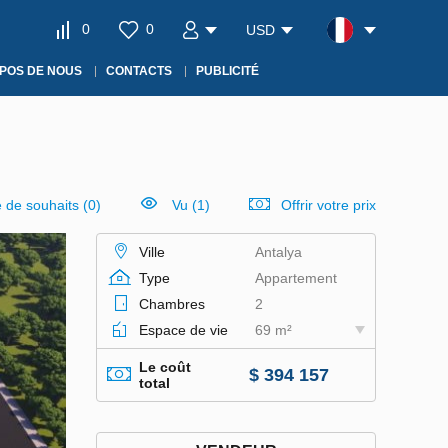
0
0
USD
POS DE NOUS
CONTACTS
PUBLICITÉ
e de souhaits
(
0
)
Vu (1)
Offrir votre prix
Ville
Antalya
Type
Appartement
Chambres
2
Espace de vie
69 m²
Le coût
$ 394 157
total