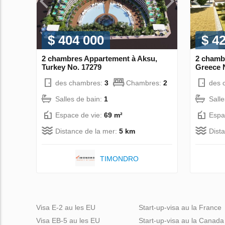
$ 404 000
$ 4
2 chambres Appartement à Aksu,
2 chamb
Turkey No. 17279
Greece 
des chambres:
3
Chambres:
2
des 
Salles de bain:
1
Sall
Espace de vie:
69 m²
Espa
Distance de la mer:
5 km
Dist
TIMONDRO
Visa E-2 au les EU
Start-up-visa au la France
Visa EB-5 au les EU
Start-up-visa au la Canada