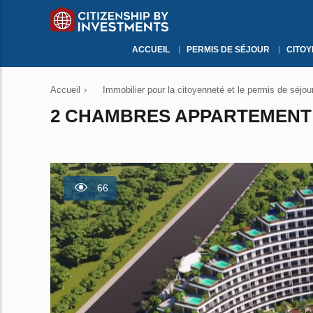
ACCUEIL
PERMIS DE SÉJOUR
CITO
Accueil
›
Immobilier pour la citoyenneté et le permis de séjou
2 CHAMBRES APPARTEMENT À
66