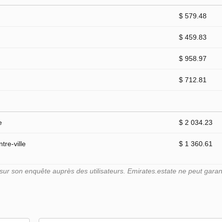
$ 579.48
$ 459.83
$ 958.97
$ 712.81
e
$ 2 034.23
tre-ville
$ 1 360.61
r son enquête auprès des utilisateurs. Emirates.estate ne peut garant