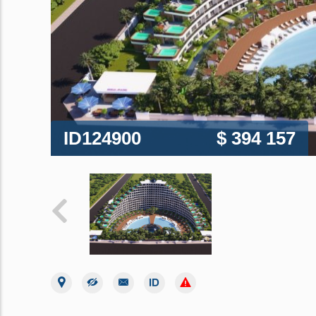
ID124900
$ 394 157