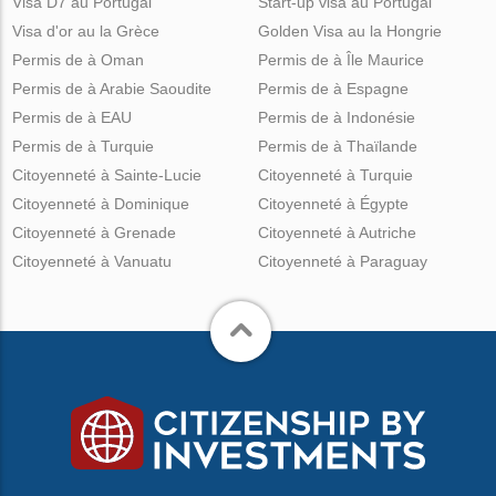
Visa D7 au Portugal
Start-up visa au Portugal
Visa d'or au la Grèce
Golden Visa au la Hongrie
Permis de à Oman
Permis de à Île Maurice
Permis de à Arabie Saoudite
Permis de à Espagne
Permis de à EAU
Permis de à Indonésie
Permis de à Turquie
Permis de à Thaïlande
Citoyenneté à Sainte-Lucie
Citoyenneté à Turquie
Citoyenneté à Dominique
Citoyenneté à Égypte
Citoyenneté à Grenade
Citoyenneté à Autriche
Citoyenneté à Vanuatu
Citoyenneté à Paraguay