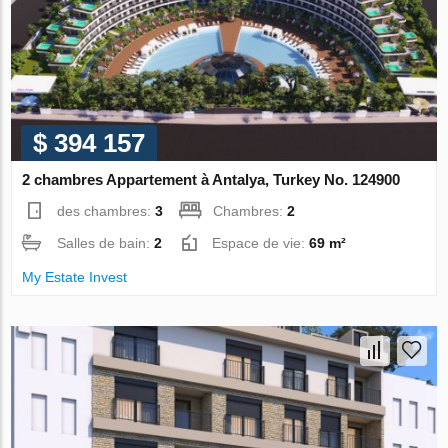
$ 394 157
2 chambres Appartement à Antalya, Turkey No. 124900
des chambres:
3
Chambres:
2
Salles de bain:
2
Espace de vie:
69 m²
My Estate Invest