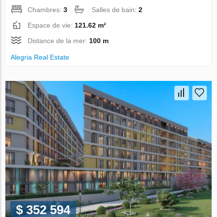
Chambres:
3
Salles de bain:
2
Espace de vie:
121.62 m²
Distance de la mer:
100 m
Alegria Real Estate
$ 352 594