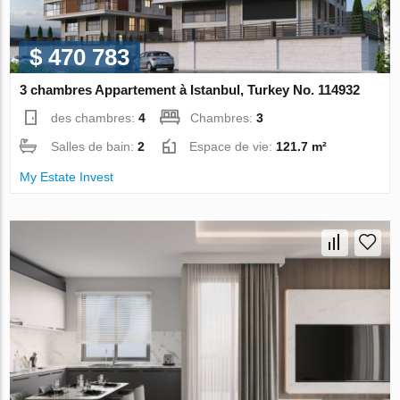
$ 470 783
3 chambres Appartement à Istanbul, Turkey No. 114932
des chambres:
4
Chambres:
3
Salles de bain:
2
Espace de vie:
121.7 m²
My Estate Invest