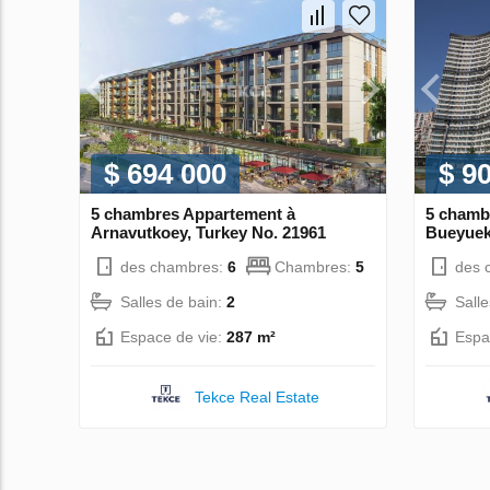
$ 694 000
$ 9
5 chambres Appartement à
5 chamb
Arnavutkoey, Turkey No. 21961
Bueyuek
des chambres:
6
Chambres:
5
des 
Salles de bain:
2
Sall
Espace de vie:
287 m²
Espa
Tekce Real Estate