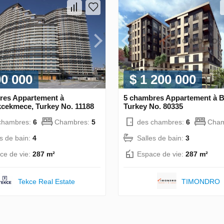
00 000
$ 1 200 000
res Appartement à
5 chambres Appartement à B
cekmece, Turkey No. 11188
Turkey No. 80335
chambres:
6
Chambres:
5
des chambres:
6
Cham
es de bain:
4
Salles de bain:
3
ce de vie:
287 m²
Espace de vie:
287 m²
Tekce Real Estate
TIMONDRO