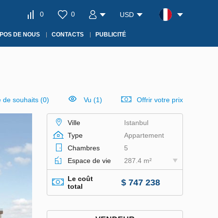
0
0
USD
POS DE NOUS
CONTACTS
PUBLICITÉ
e de souhaits
(
0
)
Vu (1)
Offrir votre prix
Ville
Istanbul
Type
Appartement
Chambres
5
Espace de vie
287.4 m²
Le coût
$ 747 238
total