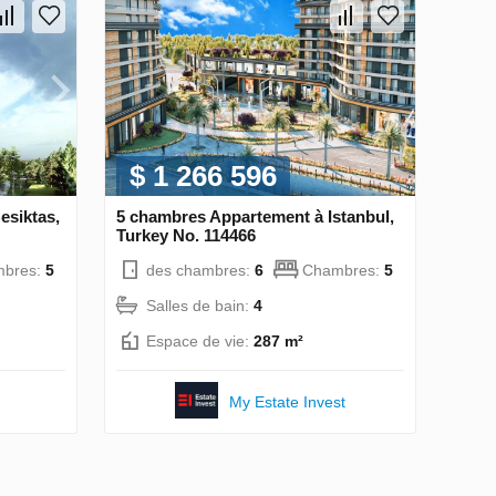
$ 1 266 596
esiktas,
5 chambres Appartement à Istanbul,
Turkey No. 114466
bres:
5
des chambres:
6
Chambres:
5
Salles de bain:
4
Espace de vie:
287 m²
My Estate Invest