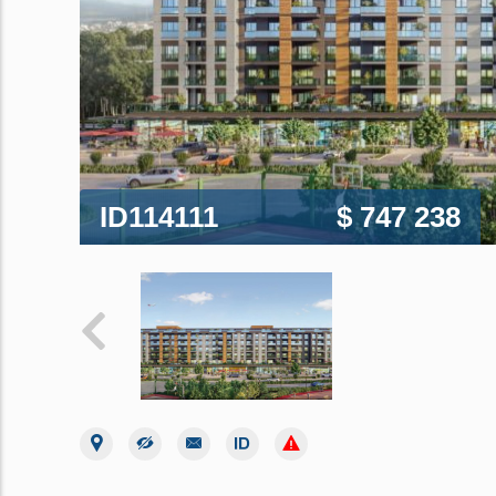
ID114111
$ 747 238