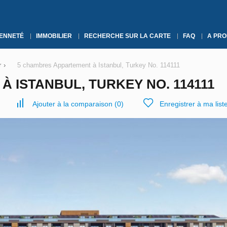
YENNETÉ
IMMOBILIER
RECHERCHE SUR LA CARTE
FAQ
A PRO
r
›
5 chambres Appartement à Istanbul, Turkey No. 114111
 ISTANBUL, TURKEY NO. 114111
Ajouter à la comparaison
(
0
)
Enregistrer à ma list