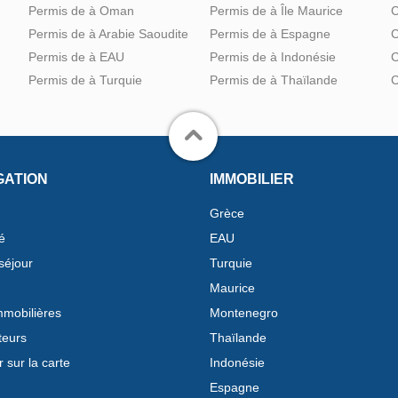
Permis de à Oman
Permis de à Île Maurice
C
Permis de à Arabie Saoudite
Permis de à Espagne
C
Permis de à EAU
Permis de à Indonésie
C
Permis de à Turquie
Permis de à Thaïlande
C
GATION
IMMOBILIER
Grèce
é
EAU
séjour
Turquie
Maurice
mobilières
Montenegro
teurs
Thaïlande
 sur la carte
Indonésie
Espagne