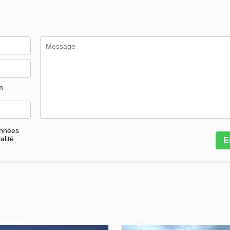
m
onnées
alité
E