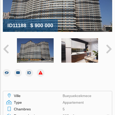
ID11188
$ 900 000
Ville
Bueyuekcekmece
Type
Appartement
Chambres
5