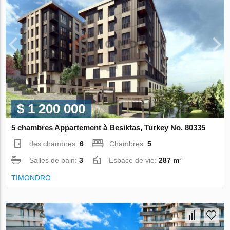
$ 1 200 000
5 chambres Appartement à Besiktas, Turkey No. 80335
des chambres:
6
Chambres:
5
Salles de bain:
3
Espace de vie:
287 m²
TIMONDRO