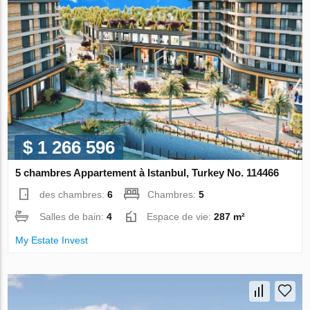
$ 1 266 596
5 chambres Appartement à Istanbul, Turkey No. 114466
des chambres:
6
Chambres:
5
Salles de bain:
4
Espace de vie:
287 m²
My Estate Invest