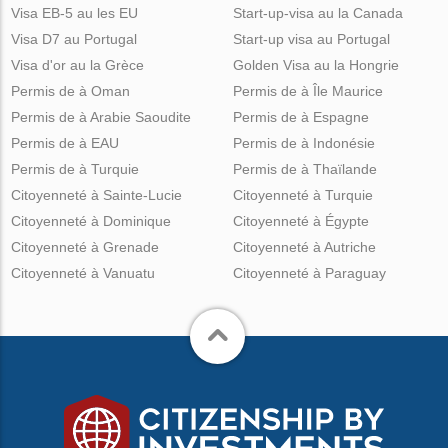
Visa EB-5 au les EU
Start-up-visa au la Canada
Visa D7 au Portugal
Start-up visa au Portugal
Visa d'or au la Grèce
Golden Visa au la Hongrie
Permis de à Oman
Permis de à Île Maurice
Permis de à Arabie Saoudite
Permis de à Espagne
Permis de à EAU
Permis de à Indonésie
Permis de à Turquie
Permis de à Thaïlande
Citoyenneté à Sainte-Lucie
Citoyenneté à Turquie
Citoyenneté à Dominique
Citoyenneté à Égypte
Citoyenneté à Grenade
Citoyenneté à Autriche
Citoyenneté à Vanuatu
Citoyenneté à Paraguay