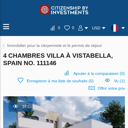
0
0
USD
Immobilier pour la citoyenneté et le permis de séjour
4 CHAMBRES VILLA À VISTABELLA,
SPAIN NO. 111146
Ajouter à la comparaison
(
0
)
Enregistrer à ma liste de souhaits
(
0
)
Vu (1)
Offrir votre prix
371