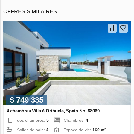
OFFRES SIMILAIRES
$ 749 335
4 chambres Villa à Orihuela, Spain No. 88069
des chambres:
5
Chambres:
4
Salles de bain:
4
Espace de vie:
169 m²