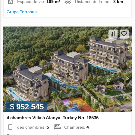
Espace de vie:
169 m²
Distance de la mer:
8 km
Grupo Terrasun
$ 952 545
4 chambres Villa à Alanya, Turkey No. 18536
des chambres:
5
Chambres:
4