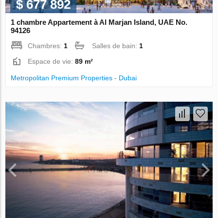
$ 677 892
1 chambre Appartement à Al Marjan Island, UAE No.
94126
Chambres:
1
Salles de bain:
1
Espace de vie:
89 m²
Metropolitan Premium Properties - Dubai