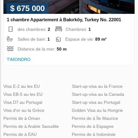
$ 675 000
1 chambre Appartement à Bakırköy, Turkey No. 22001
des chambres:
2
Chambres:
1
Salles de bain:
1
Espace de vie:
89 m²
Distance de la mer:
50 m
TIMONDRO
Visa E-2 au les EU
Start-up-visa au la France
Visa EB-5 au les EU
Start-up-visa au la Canada
Visa D7 au Portugal
Start-up visa au Portugal
Visa d'or au la Grèce
Golden Visa au la Hongrie
Permis de à Oman
Permis de à Île Maurice
Permis de à Arabie Saoudite
Permis de à Espagne
Permis de à EAU
Permis de à Indonésie