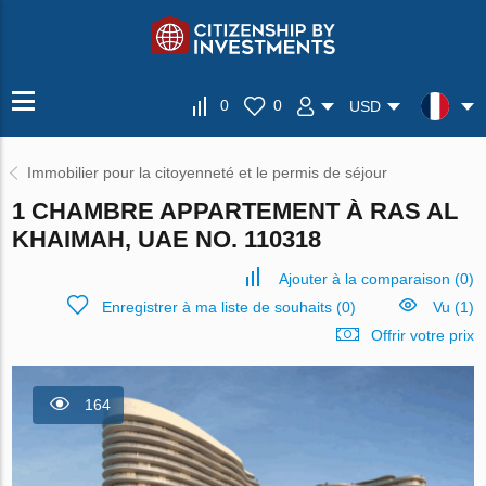
0
0
USD
Immobilier pour la citoyenneté et le permis de séjour
1 CHAMBRE APPARTEMENT À RAS AL
KHAIMAH, UAE NO. 110318
Ajouter à la comparaison
(
0
)
Enregistrer à ma liste de souhaits
(
0
)
Vu (1)
Offrir votre prix
164