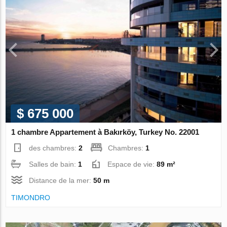
$ 675 000
1 chambre Appartement à Bakırköy, Turkey No. 22001
des chambres:
2
Chambres:
1
Salles de bain:
1
Espace de vie:
89 m²
Distance de la mer:
50 m
TIMONDRO