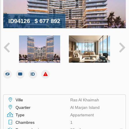
ID94126
$ 677 892
Ville
Ras Al Khaimah
Quartier
Al Marjan Island
Type
Appartement
Chambres
1