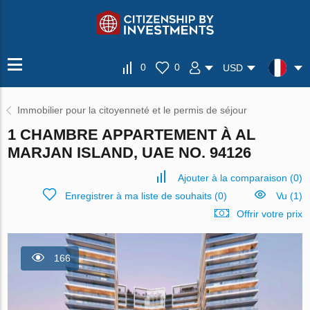
0
0
USD
Immobilier pour la citoyenneté et le permis de séjour
1 CHAMBRE APPARTEMENT À AL
MARJAN ISLAND, UAE NO. 94126
Ajouter à la comparaison
(
0
)
Enregistrer à ma liste de souhaits
(
0
)
Vu (1)
Offrir votre prix
166