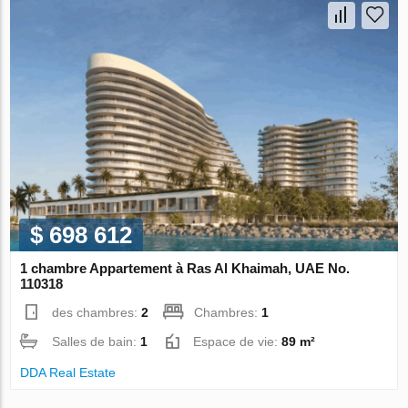
$ 698 612
1 chambre Appartement à Ras Al Khaimah, UAE No.
110318
des chambres:
2
Chambres:
1
Salles de bain:
1
Espace de vie:
89 m²
DDA Real Estate