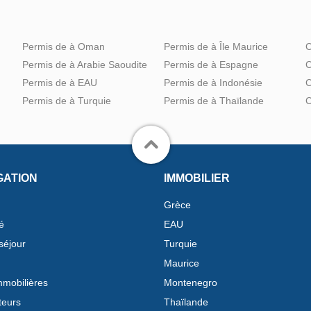
Permis de à Oman
Permis de à Île Maurice
C
Permis de à Arabie Saoudite
Permis de à Espagne
C
Permis de à EAU
Permis de à Indonésie
C
Permis de à Turquie
Permis de à Thaïlande
C
GATION
IMMOBILIER
Grèce
é
EAU
séjour
Turquie
Maurice
mobilières
Montenegro
teurs
Thaïlande