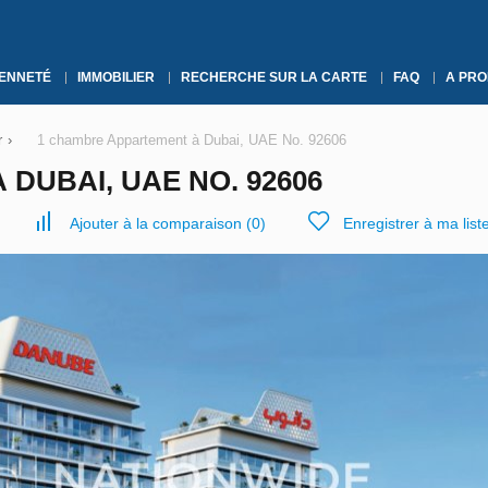
YENNETÉ
IMMOBILIER
RECHERCHE SUR LA CARTE
FAQ
A PRO
r
›
1 chambre Appartement à Dubai, UAE No. 92606
DUBAI, UAE NO. 92606
Ajouter à la comparaison
(
0
)
Enregistrer à ma list