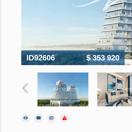
ID92606
$ 353 920