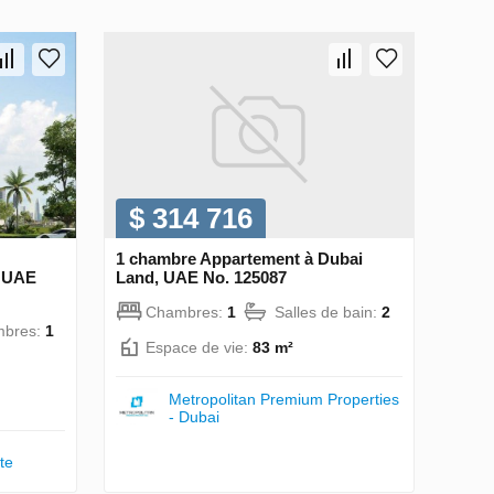
$ 314 716
1 chambre Appartement à Dubai
, UAE
Land, UAE No. 125087
Chambres:
1
Salles de bain:
2
bres:
1
Espace de vie:
83 m²
Metropolitan Premium Properties
- Dubai
te