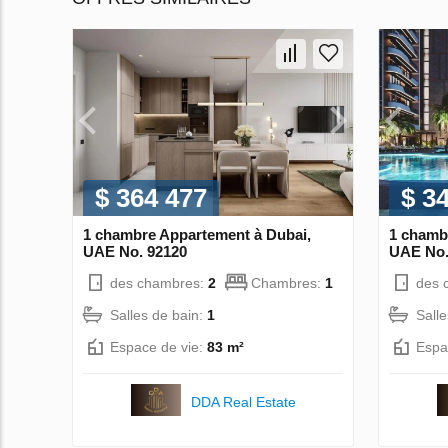
$ 364 477
$ 3
1 chambre Appartement à Dubai,
1 chamb
UAE No. 92120
UAE No.
des chambres:
2
Chambres:
1
des 
Salles de bain:
1
Sall
Espace de vie:
83 m²
Espa
DDA Real Estate