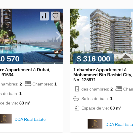
40 570
$ 316 000
re Appartement à Dubai,
1 chambre Appartement à
 91634
Mohammed Bin Rashid City
No. 125971
chambres:
2
Chambres:
1
des chambres:
2
Cham
es de bain:
1
Salles de bain:
1
ce de vie:
83 m²
Espace de vie:
83 m²
DDA Real Estate
DDA Real Esta