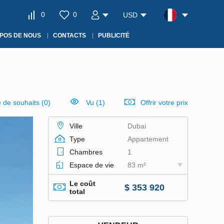
0
0
USD
POS DE NOUS
CONTACTS
PUBLICITÉ
e de souhaits
(
0
)
Vu (1)
Offrir votre prix
Ville
Dubai
Type
Appartement
Chambres
1
Espace de vie
83 m²
Le coût
$ 353 920
total