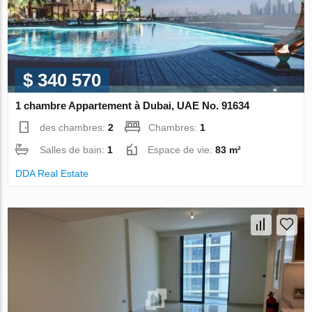
$ 340 570
1 chambre Appartement à Dubai, UAE No. 91634
des chambres:
2
Chambres:
1
Salles de bain:
1
Espace de vie:
83 m²
DDA Real Estate