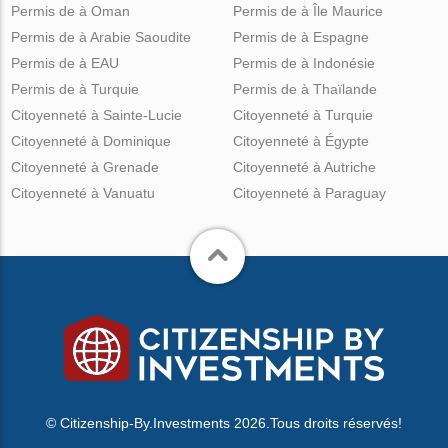
Permis de à Oman
Permis de à Île Maurice
Permis de à Arabie Saoudite
Permis de à Espagne
Permis de à EAU
Permis de à Indonésie
Permis de à Turquie
Permis de à Thaïlande
Citoyenneté à Sainte-Lucie
Citoyenneté à Turquie
Citoyenneté à Dominique
Citoyenneté à Égypte
Citoyenneté à Grenade
Citoyenneté à Autriche
Citoyenneté à Vanuatu
Citoyenneté à Paraguay
© Citizenship-By.Investments 2026.Tous droits réservés!