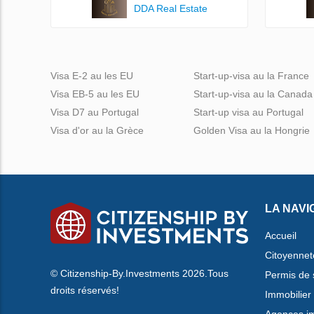
DDA Real Estate
Visa E-2 au les EU
Start-up-visa au la France
Visa EB-5 au les EU
Start-up-visa au la Canada
Visa D7 au Portugal
Start-up visa au Portugal
Visa d'or au la Grèce
Golden Visa au la Hongrie
LA NAVI
Accueil
Citoyennet
© Citizenship-By.Investments 2026.Tous
Permis de 
droits réservés!
Immobilier