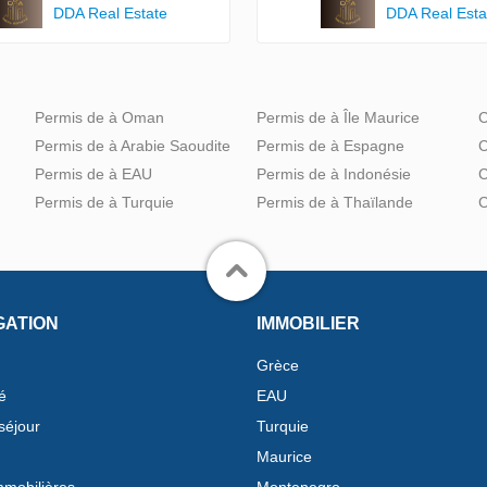
DDA Real Estate
DDA Real Esta
Permis de à Oman
Permis de à Île Maurice
C
Permis de à Arabie Saoudite
Permis de à Espagne
C
Permis de à EAU
Permis de à Indonésie
C
Permis de à Turquie
Permis de à Thaïlande
C
GATION
IMMOBILIER
Grèce
é
EAU
séjour
Turquie
Maurice