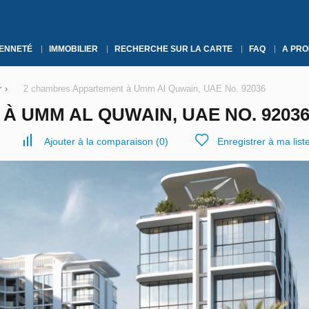
YENNETÉ
IMMOBILIER
RECHERCHE SUR LA CARTE
FAQ
A PRO
r
›
2 chambres Appartement à Umm Al Quwain, UAE No. 92036
 UMM AL QUWAIN, UAE NO. 9203
Ajouter à la comparaison
(
0
)
Enregistrer à ma list