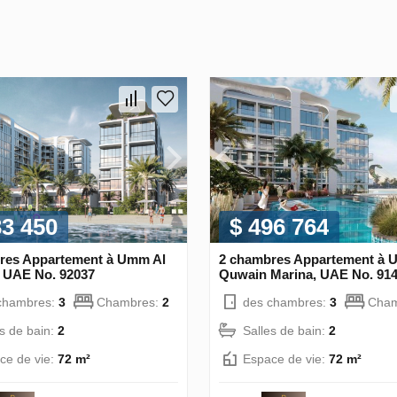
33 450
$ 496 764
res Appartement à Umm Al
2 chambres Appartement à 
 UAE No. 92037
Quwain Marina, UAE No. 91
chambres:
3
Chambres:
2
des chambres:
3
Cham
es de bain:
2
Salles de bain:
2
ce de vie:
72 m²
Espace de vie:
72 m²