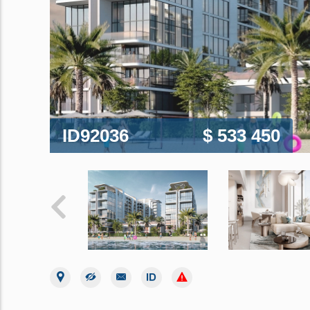
ID92036
$ 533 450