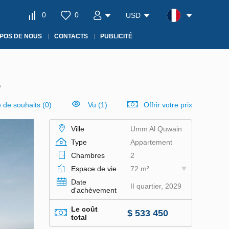
0
0
USD
POS DE NOUS
CONTACTS
PUBLICITÉ
6
e de souhaits
(
0
)
Vu (1)
Offrir votre prix
Ville
Umm Al Quwain
Type
Appartement
Chambres
2
Espace de vie
72 m²
Date
II quartier, 2029
d'achèvement
Le coût
$ 533 450
total