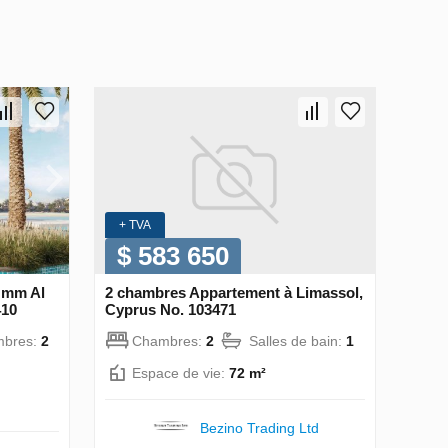
+ TVA
$ 583 650
Umm Al
2 chambres Appartement à Limassol,
410
Cyprus No. 103471
bres:
2
Chambres:
2
Salles de bain:
1
Espace de vie:
72 m²
Bezino Trading Ltd