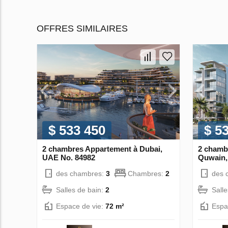
OFFRES SIMILAIRES
$ 533 450
$ 5
2 chambres Appartement à Dubai,
2 chamb
UAE No. 84982
Quwain,
des chambres:
3
Chambres:
2
des 
Salles de bain:
2
Sall
Espace de vie:
72 m²
Espa