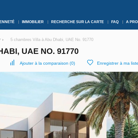
YENNETÉ
IMMOBILIER
RECHERCHE SUR LA CARTE
FAQ
A PRO
r
›
5 chambres Villa à Abu Dhabi, UAE No. 91770
ABI, UAE NO. 91770
Ajouter à la comparaison
(
0
)
Enregistrer à ma list