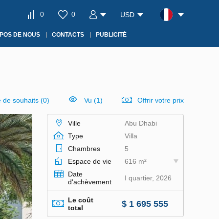
0
0
USD
POS DE NOUS
CONTACTS
PUBLICITÉ
e de souhaits
(
0
)
Vu (1)
Offrir votre prix
Ville
Abu Dhabi
Type
Villa
Chambres
5
Espace de vie
616 m²
Date
I quartier, 2026
d'achèvement
Le coût
$ 1 695 555
total