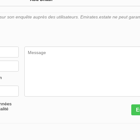
r son enquête auprès des utilisateurs. Emirates.estate ne peut garant
m
onnées
alité
E