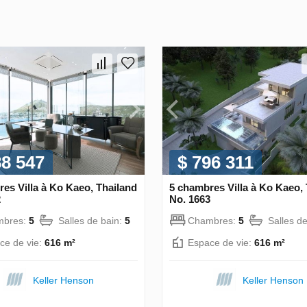
88 547
$ 796 311
es Villa à Ko Kaeo, Thailand
5 chambres Villa à Ko Kaeo,
2
No. 1663
mbres:
5
Salles de bain:
5
Chambres:
5
Salles d
ce de vie:
616 m²
Espace de vie:
616 m²
Keller Henson
Keller Henson