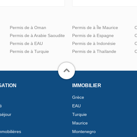
Permis de à Oman
Permis de à Île Maurice
C
Permis de à Arabie Saoudite
Permis de à Espagne
C
Permis de à EAU
Permis de à Indonésie
C
Permis de à Turquie
Permis de à Thaïlande
C
GATION
IMMOBILIER
Grèce
é
EAU
séjour
Turquie
Maurice
mobilières
Montenegro