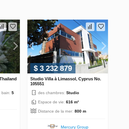
$ 3 232 879
 Thailand
Studio Villa à Limassol, Cyprus No.
105551
e bain:
5
des chambres:
Studio
Espace de vie:
616 m²
Distance de la mer:
800 m
Mercury Group