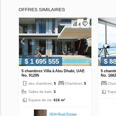
OFFRES SIMILAIRES
$ 1 695 555
$ 8
5 chambres Villa à Abu Dhabi, UAE
5 chambr
No. 91295
No. 166
des chambres:
5
Chambres:
5
Cha
Salles de bain:
3
Espa
Espace de vie:
616 m²
DDA Real Estate