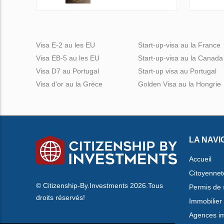
Visa E-2 au les EU
Start-up-visa au la France
Visa EB-5 au les EU
Start-up-visa au la Canada
Visa D7 au Portugal
Start-up visa au Portugal
Visa d'or au la Grèce
Golden Visa au la Hongrie
LA NAVI
Accueil
Citoyennet
© Citizenship-By.Investments 2026.Tous
Permis de 
droits réservés!
Immobilier
Agences im