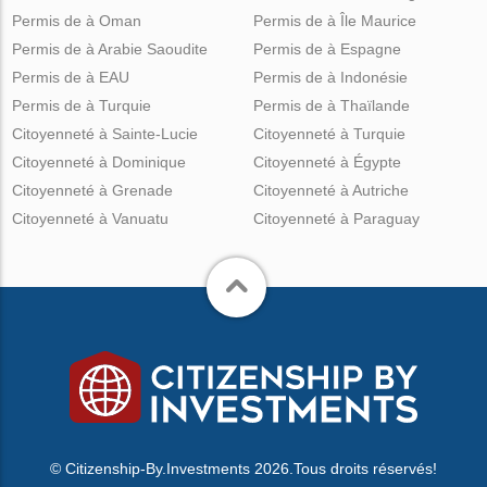
Permis de à Oman
Permis de à Île Maurice
Permis de à Arabie Saoudite
Permis de à Espagne
Permis de à EAU
Permis de à Indonésie
Permis de à Turquie
Permis de à Thaïlande
Citoyenneté à Sainte-Lucie
Citoyenneté à Turquie
Citoyenneté à Dominique
Citoyenneté à Égypte
Citoyenneté à Grenade
Citoyenneté à Autriche
Citoyenneté à Vanuatu
Citoyenneté à Paraguay
© Citizenship-By.Investments 2026.Tous droits réservés!