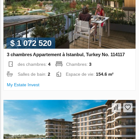
$ 1 072 520
3 chambres Appartement à Istanbul, Turkey No. 114117
des chambres:
4
Chambres:
3
Salles de bain:
2
Espace de vie:
154.6 m²
My Estate Invest